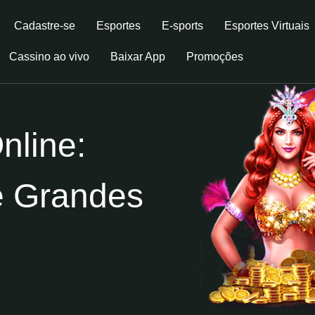
Cadastre-se
Esportes
E-sports
Esportes Virtuais
Cassino ao vivo
Baixar App
Promoções
nline:
e Grandes