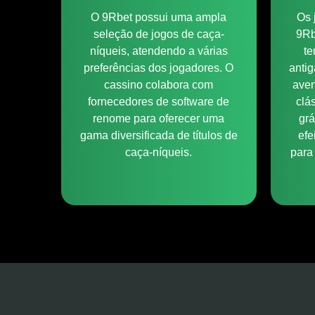
O 9Rbet possui uma ampla
Os 
seleção de jogos de caça-
9Rb
níqueis, atendendo a várias
te
preferências dos jogadores. O
antig
cassino colabora com
aven
fornecedores de software de
clá
renome para oferecer uma
grá
gama diversificada de títulos de
efe
caça-níqueis.
para