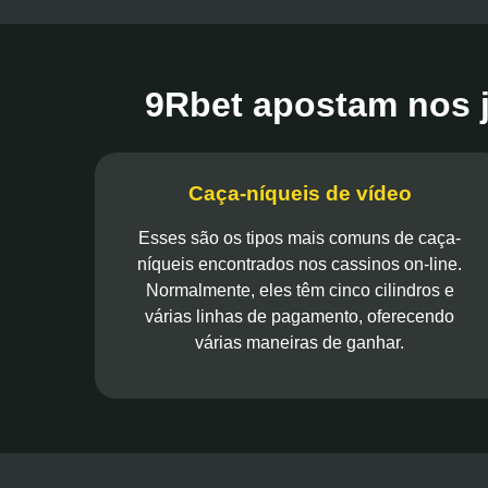
9Rbet apostam nos 
Caça-níqueis de vídeo
Esses são os tipos mais comuns de caça-
níqueis encontrados nos cassinos on-line.
Normalmente, eles têm cinco cilindros e
várias linhas de pagamento, oferecendo
várias maneiras de ganhar.