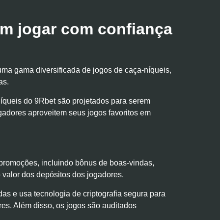
m jogar com confiança
ma gama diversificada de jogos de caça-níqueis,
as.
íqueis do 9Rbet são projetados para serem
gadores aproveitem seus jogos favoritos em
 promoções, incluindo bônus de boas-vindas,
 valor dos depósitos dos jogadores.
as e usa tecnologia de criptografia segura para
res. Além disso, os jogos são auditados