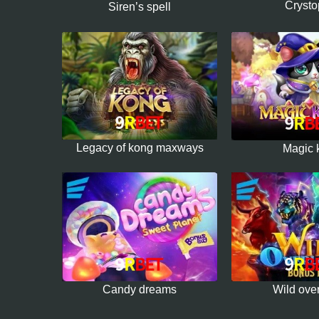
Crysto
Siren’s spell
Legacy of kong maxways
Magic k
Wild ove
Candy dreams