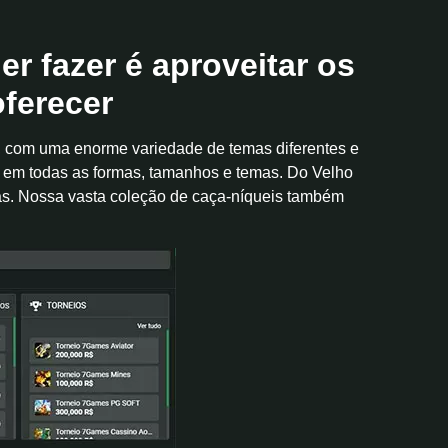
r fazer é aproveitar os
oferecer
l, com uma enorme variedade de temas diferentes e
m em todas as formas, tamanhos e temas. Do Velho
ias. Nossa vasta coleção de caça-níqueis também