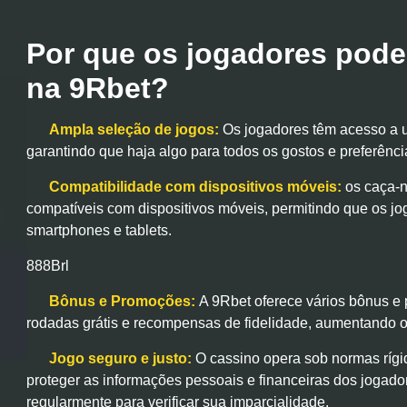
Por que os jogadores pode
na 9Rbet?
Ampla seleção de jogos:
Os jogadores têm acesso a u
garantindo que haja algo para todos os gostos e preferênci
Compatibilidade com dispositivos móveis:
os caça-n
compatíveis com dispositivos móveis, permitindo que os jo
smartphones e tablets.
888Brl
Bônus e Promoções:
A 9Rbet oferece vários bônus e
rodadas grátis e recompensas de fidelidade, aumentando o
Jogo seguro e justo:
O cassino opera sob normas rígid
proteger as informações pessoais e financeiras dos jogado
regularmente para verificar sua imparcialidade.