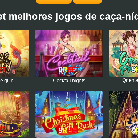
t melhores jogos de caça-ní
Qrienta
Cocktail nights
e qilin