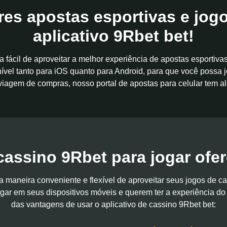
res apostas esportivas e jog
aplicativo 9Rbet bet!
 fácil de aproveitar a melhor experiência de apostas esportivas
ível tanto para iOS quanto para Android, para que você possa 
iagem de compras, nosso portal de apostas para celular tem al
cassino 9Rbet para jogar ofe
 maneira conveniente e flexível de aproveitar seus jogos de ca
gar em seus dispositivos móveis e querem ter a experiência do
das vantagens de usar o aplicativo de cassino 9Rbet bet: