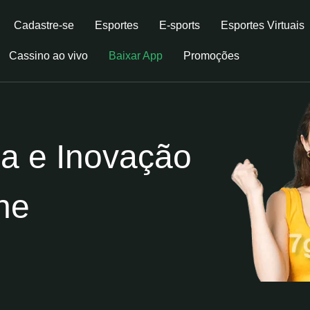
Cadastre-se
Esportes
E-sports
Esportes Virtuais
Cassino ao vivo
Baixar App
Promoções
ia e Inovação
ne