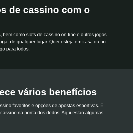
os de cassino com o
, bem como slots de cassino on-line e outros jogos
jogar de qualquer lugar. Quer esteja em casa ou no
go para todos.
rece vários benefícios
ssino favoritos e opções de apostas esportivas. É
 cassino na ponta dos dedos. Aqui estão algumas