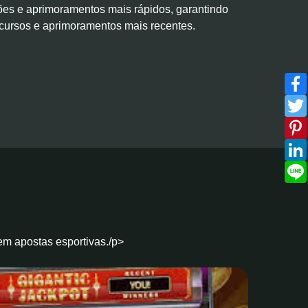
ções e aprimoramentos mais rápidos, garantindo
cursos e aprimoramentos mais recentes.
em apostas esportivas./p>