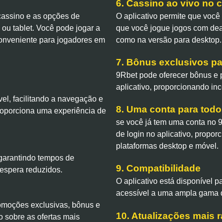
6. Cassino ao vivo no c
cassino e as opções de
O aplicativo permite que você
ou tablet. Você pode jogar a
que você jogue jogos com dea
conveniente para jogadores em
como na versão para desktop.
7. Bônus exclusivos pa
9Rbet pode oferecer bônus e 
aplicativo, proporcionando inc
vel, facilitando a navegação e
8. Uma conta para tod
proporciona uma experiência de
se você já tem uma conta no 
de login no aplicativo, propor
plataformas desktop e móvel.
 garantindo tempos de
9. Compatibilidade
 espera reduzidos.
O aplicativo está disponível p
acessível a uma ampla gama d
romoções exclusivas, bônus e
10. Atualizações mais 
o sobre as ofertas mais