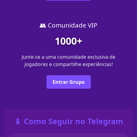
👥 Comunidade VIP
1000+
Junte-se a uma comunidade exclusiva de
jogadores e compartilhe experiências!
Entrar Grupo
📱 Como Seguir no Telegram