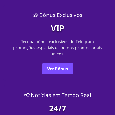
🎁 Bônus Exclusivos
VIP
Receba bônus exclusivos do Telegram,
promoções especiais e códigos promocionais
únicos!
Ver Bônus
📢 Notícias em Tempo Real
24/7