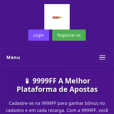
Login
Registrar-se
Menu
📱 9999FF A Melhor
Plataforma de Apostas
Cadastre-se na 9999FF para ganhar bônus no
cadastro e em cada recarga. Com a 9999FF, você