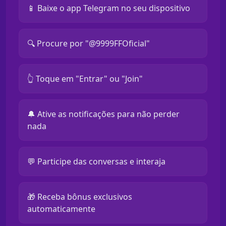
📱 Baixe o app Telegram no seu dispositivo
🔍 Procure por "@9999FFOficial"
👆 Toque em "Entrar" ou "Join"
🔔 Ative as notificações para não perder
nada
💬 Participe das conversas e interaja
🎁 Receba bônus exclusivos
automaticamente