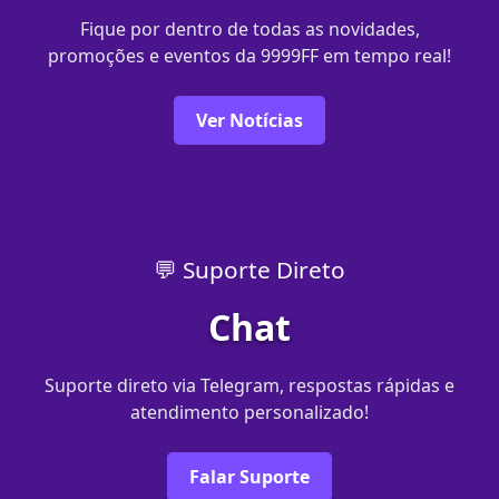
Fique por dentro de todas as novidades,
promoções e eventos da 9999FF em tempo real!
Ver Notícias
💬 Suporte Direto
Chat
Suporte direto via Telegram, respostas rápidas e
atendimento personalizado!
Falar Suporte