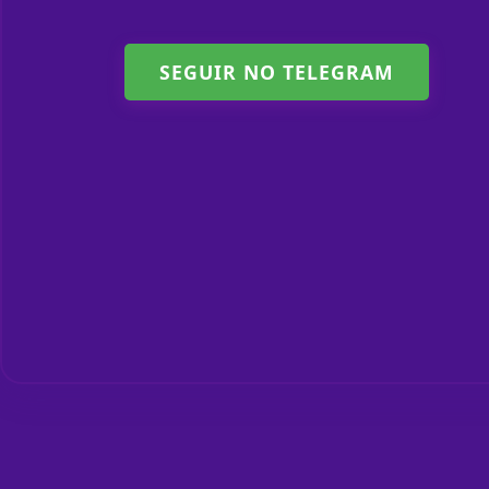
SEGUIR NO TELEGRAM