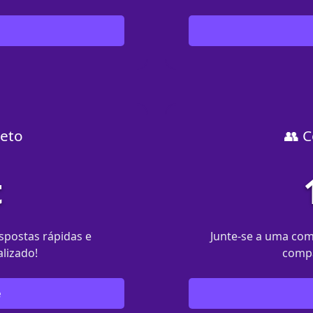
reto
👥 
t
espostas rápidas e
Junte-se a uma com
lizado!
compa
e