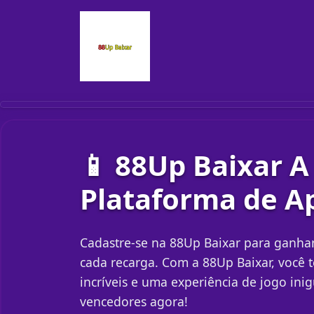
📱 88Up Baixar A
Plataforma de A
Cadastre-se na 88Up Baixar para ganha
cada recarga. Com a 88Up Baixar, você
incríveis e uma experiência de jogo inig
vencedores agora!