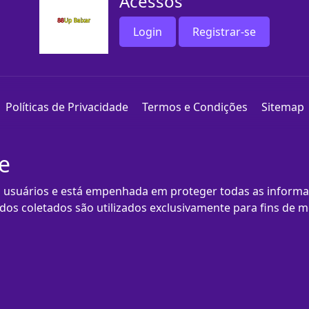
Acessos
Login
Registrar-se
Políticas de Privacidade
Termos e Condições
Sitemap
de
us usuários e está empenhada em proteger todas as inform
os coletados são utilizados exclusivamente para fins de m