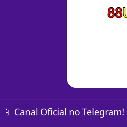
📱 Canal Oficial no Telegram!