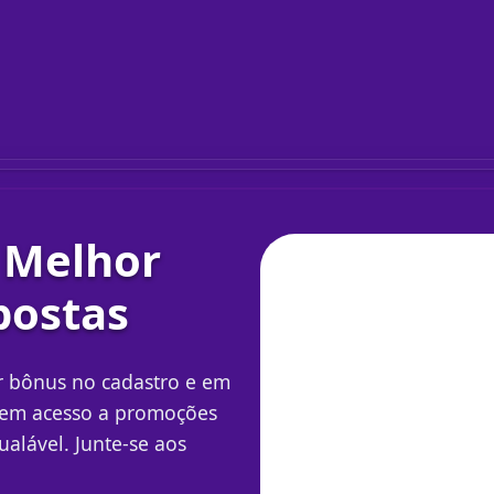
 Melhor
postas
r bônus no cadastro e em
 tem acesso a promoções
ualável. Junte-se aos