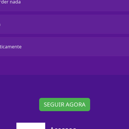
erder nada
a
aticamente
SEGUIR AGORA