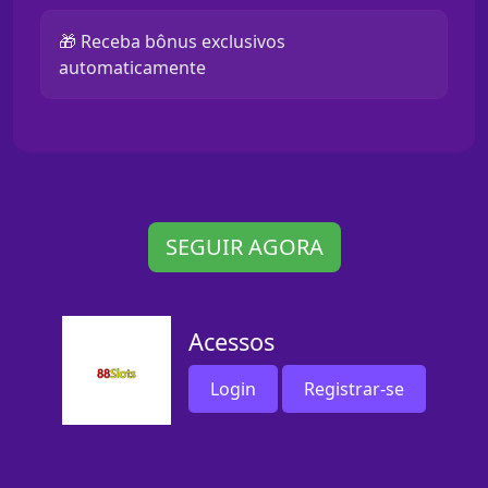
🎁 Receba bônus exclusivos
automaticamente
SEGUIR AGORA
Acessos
Login
Registrar-se