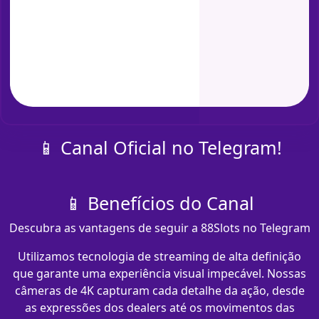
📱 Canal Oficial no Telegram!
📱 Benefícios do Canal
Descubra as vantagens de seguir a 88Slots no Telegram
Utilizamos tecnologia de streaming de alta definição
que garante uma experiência visual impecável. Nossas
câmeras de 4K capturam cada detalhe da ação, desde
as expressões dos dealers até os movimentos das