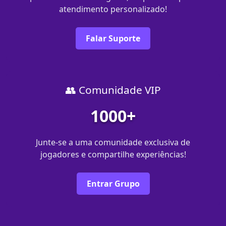
atendimento personalizado!
Falar Suporte
👥 Comunidade VIP
1000+
Junte-se a uma comunidade exclusiva de
jogadores e compartilhe experiências!
Entrar Grupo