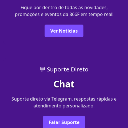
Fique por dentro de todas as novidades,
promoções e eventos da 866F em tempo real!
Ver Notícias
💬 Suporte Direto
Chat
Suporte direto via Telegram, respostas rápidas e
atendimento personalizado!
Falar Suporte