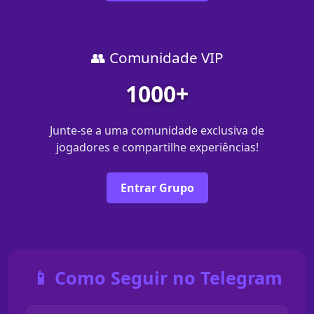
👥 Comunidade VIP
1000+
Junte-se a uma comunidade exclusiva de
jogadores e compartilhe experiências!
Entrar Grupo
📱 Como Seguir no Telegram