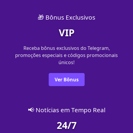
🎁 Bônus Exclusivos
VIP
Receba bônus exclusivos do Telegram,
promoções especiais e códigos promocionais
únicos!
Ver Bônus
📢 Notícias em Tempo Real
24/7