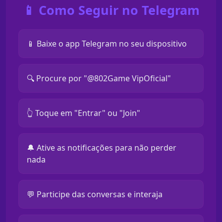
📱 Como Seguir no Telegram
📱 Baixe o app Telegram no seu dispositivo
🔍 Procure por "@802Game VipOficial"
👆 Toque em "Entrar" ou "Join"
🔔 Ative as notificações para não perder
nada
💬 Participe das conversas e interaja