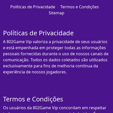
Políticas de Privacidade
Termos e Condições
Sitemap
Políticas de Privacidade
A 802Game Vip valoriza a privacidade de seus usuários
e está empenhada em proteger todas as informações
pessoais fornecidas durante o uso de nossos canais de
comunicação. Todos os dados coletados são utilizados
exclusivamente para fins de melhoria contínua da
experiência de nossos jogadores.
Termos e Condições
Os usuários da 802Game Vip concordam em respeitar