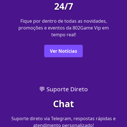
24/7
Fique por dentro de todas as novidades,
promoções e eventos da 802Game Vip em
tempo real!
Ver Notícias
💬 Suporte Direto
Chat
Suporte direto via Telegram, respostas rápidas e
atendimento personalizado!