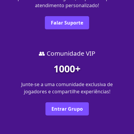
atendimento personalizado!
Falar Suporte
👥 Comunidade VIP
1000+
Junte-se a uma comunidade exclusiva de
jogadores e compartilhe experiências!
Entrar Grupo