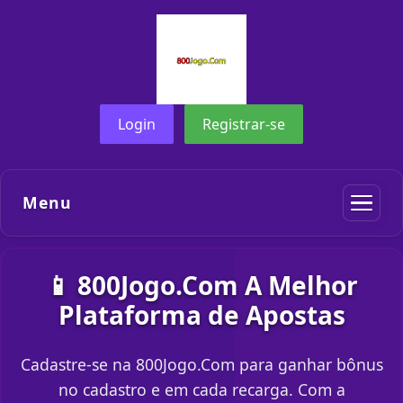
Login
Registrar-se
Menu
📱 800Jogo.Com A Melhor
Plataforma de Apostas
Cadastre-se na 800Jogo.Com para ganhar bônus
no cadastro e em cada recarga. Com a