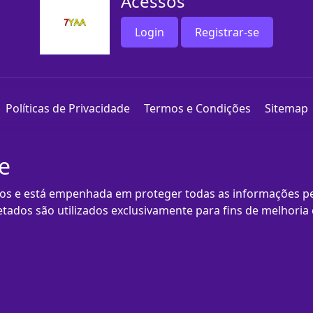
Acessos
Login
Registrar-se
Políticas de Privacidade
Termos e Condições
Sitemap
de
rios e está empenhada em proteger todas as informações p
tados são utilizados exclusivamente para fins de melhoria