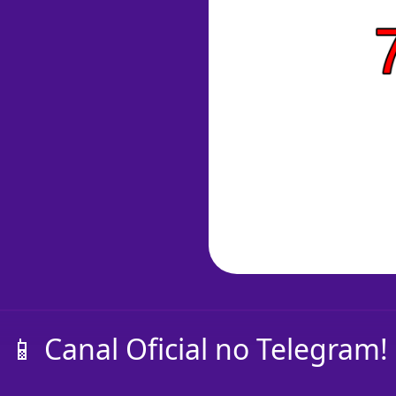
📱 Canal Oficial no Telegram!