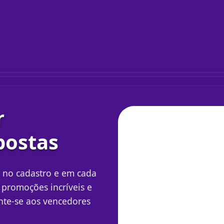
r
postas
 no cadastro e em cada
 promoções incríveis e
unte-se aos vencedores