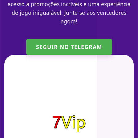
acesso a promoções incríveis e uma experiência
de jogo inigualável. Junte-se aos vencedores
agora!
SEGUIR NO TELEGRAM