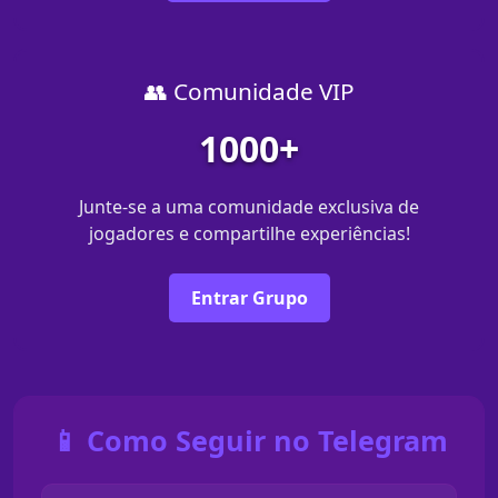
👥 Comunidade VIP
1000+
Junte-se a uma comunidade exclusiva de
jogadores e compartilhe experiências!
Entrar Grupo
📱 Como Seguir no Telegram