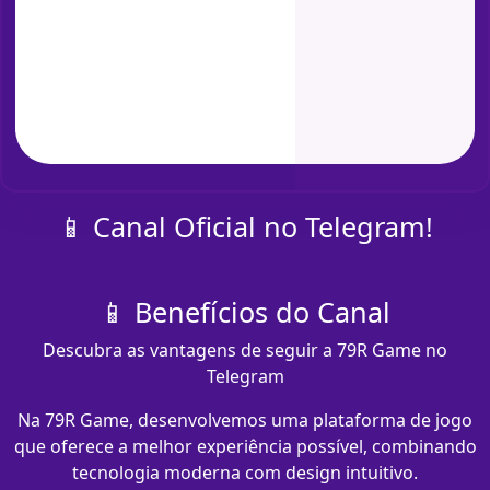
📱 Canal Oficial no Telegram!
📱 Benefícios do Canal
Descubra as vantagens de seguir a 79R Game no
Telegram
Na 79R Game, desenvolvemos uma plataforma de jogo
que oferece a melhor experiência possível, combinando
tecnologia moderna com design intuitivo.