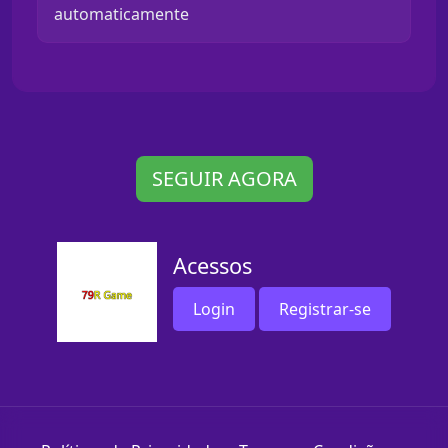
automaticamente
SEGUIR AGORA
Acessos
Login
Registrar-se