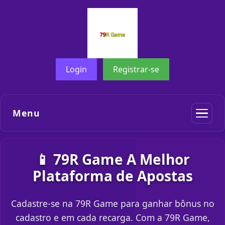
Login
Registrar-se
Menu
📱 79R Game A Melhor
Plataforma de Apostas
Cadastre-se na 79R Game para ganhar bônus no
cadastro e em cada recarga. Com a 79R Game,