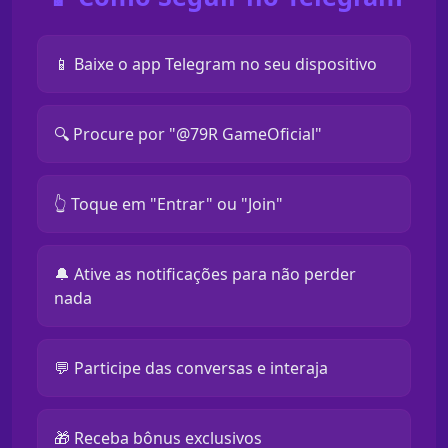
📱 Baixe o app Telegram no seu dispositivo
🔍 Procure por "@79R GameOficial"
👆 Toque em "Entrar" ou "Join"
🔔 Ative as notificações para não perder
nada
💬 Participe das conversas e interaja
🎁 Receba bônus exclusivos