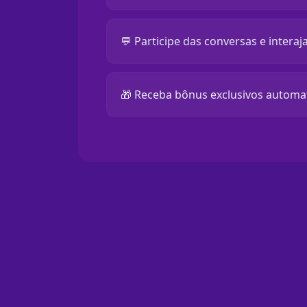
💬 Participe das conversas e interaj
🎁 Receba bônus exclusivos autom