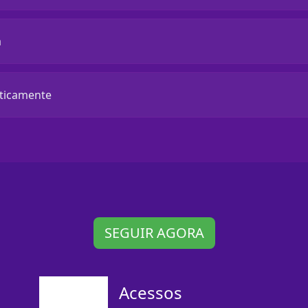
a
aticamente
SEGUIR AGORA
Acessos