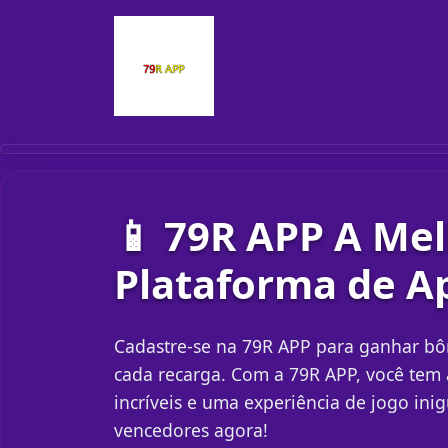
📱 79R APP A Me
Plataforma de A
Cadastre-se na 79R APP para ganhar bô
cada recarga. Com a 79R APP, você tem
incríveis e uma experiência de jogo inig
vencedores agora!