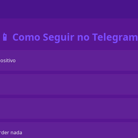
📱 Como Seguir no Telegram
ositivo
erder nada