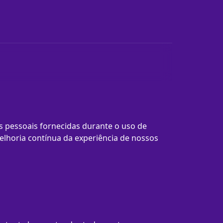
s pessoais fornecidas durante o uso de
elhoria contínua da experiência de nossos