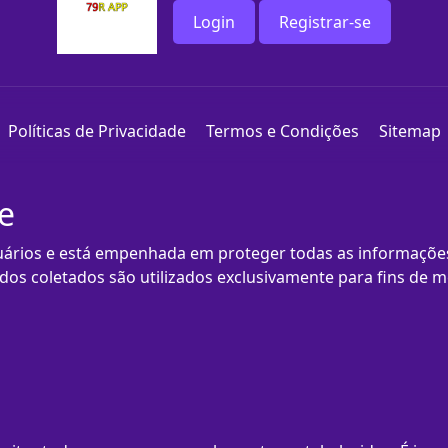
Login
Registrar-se
Políticas de Privacidade
Termos e Condições
Sitemap
de
suários e está empenhada em proteger todas as informaçõe
os coletados são utilizados exclusivamente para fins de m