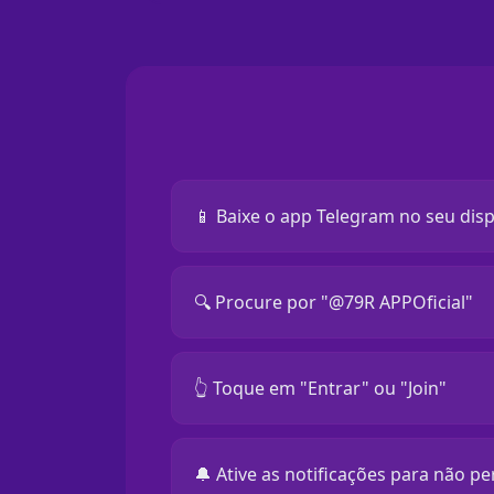
📱 Baixe o app Telegram no seu disp
🔍 Procure por "@79R APPOficial"
👆 Toque em "Entrar" ou "Join"
🔔 Ative as notificações para não p