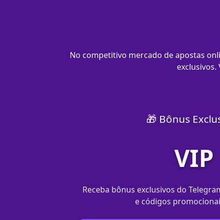
No competitivo mercado de apostas onl
exclusivos.
🎁 Bônus Exclu
VIP
Receba bônus exclusivos do Telegra
e códigos promocionai