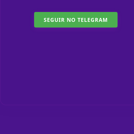
SEGUIR NO TELEGRAM