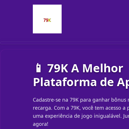
📱 79K A Melhor
Plataforma de A
Cadastre-se na 79K para ganhar bônus 
recarga. Com a 79K, você tem acesso a 
uma experiência de jogo inigualável. J
agora!