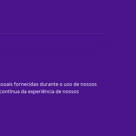
ssoais fornecidas durante o uso de nossos
 contínua da experiência de nossos