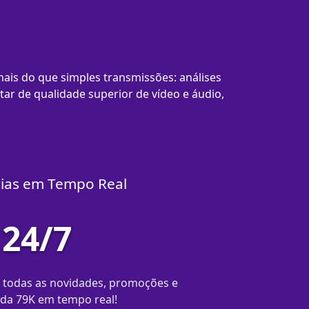
ais do que simples transmissões: análises
tar de qualidade superior de vídeo e áudio,
cias em Tempo Real
24/7
e todas as novidades, promoções e
 da 79K em tempo real!