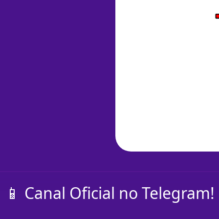
📱 Canal Oficial no Telegram!