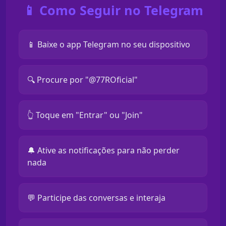
📱 Como Seguir no Telegram
📱 Baixe o app Telegram no seu dispositivo
🔍 Procure por "@77ROficial"
👆 Toque em "Entrar" ou "Join"
🔔 Ative as notificações para não perder
nada
💬 Participe das conversas e interaja