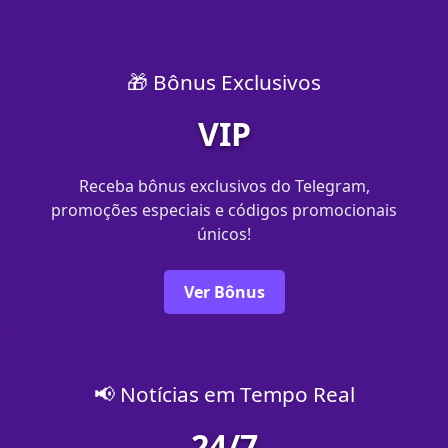
🎁 Bônus Exclusivos
VIP
Receba bônus exclusivos do Telegram,
promoções especiais e códigos promocionais
únicos!
Ver Bônus
📢 Notícias em Tempo Real
24/7