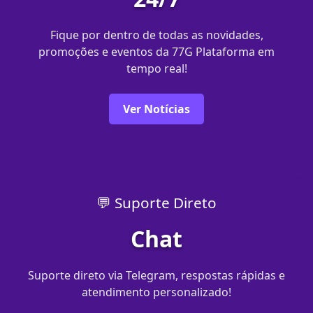
Fique por dentro de todas as novidades,
promoções e eventos da 77G Plataforma em
tempo real!
Ver Notícias
💬 Suporte Direto
Chat
Suporte direto via Telegram, respostas rápidas e
atendimento personalizado!