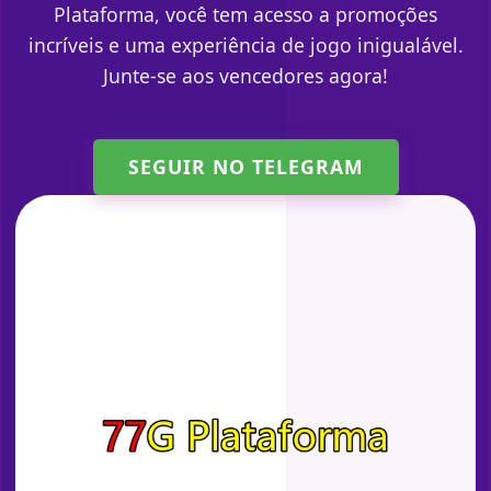
Plataforma, você tem acesso a promoções
incríveis e uma experiência de jogo inigualável.
Junte-se aos vencedores agora!
SEGUIR NO TELEGRAM