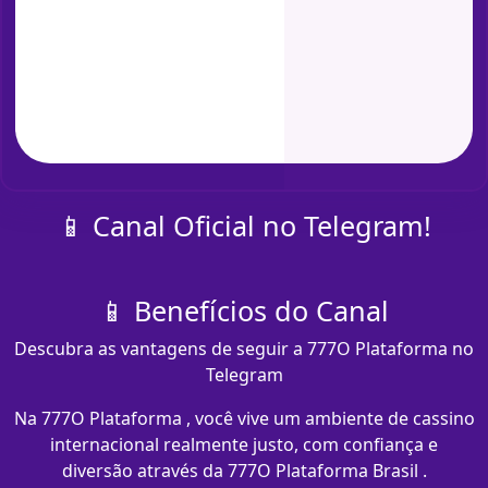
📱 Canal Oficial no Telegram!
📱 Benefícios do Canal
Descubra as vantagens de seguir a 777O Plataforma no
Telegram
Na 777O Plataforma , você vive um ambiente de cassino
internacional realmente justo, com confiança e
diversão através da 777O Plataforma Brasil .