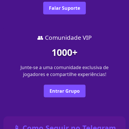
Falar Suporte
👥 Comunidade VIP
1000+
Junte-se a uma comunidade exclusiva de
jogadores e compartilhe experiências!
Entrar Grupo
📱 Como Seguir no Telegram