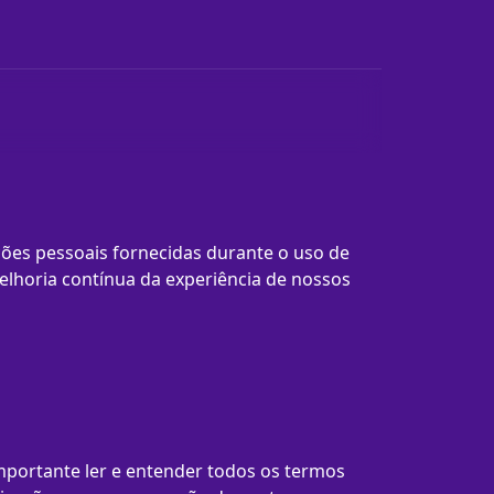
ões pessoais fornecidas durante o uso de
elhoria contínua da experiência de nossos
mportante ler e entender todos os termos