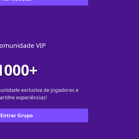
Comunidade VIP
1000+
unidade exclusiva de jogadores e
rtilhe experiências!
Entrar Grupo