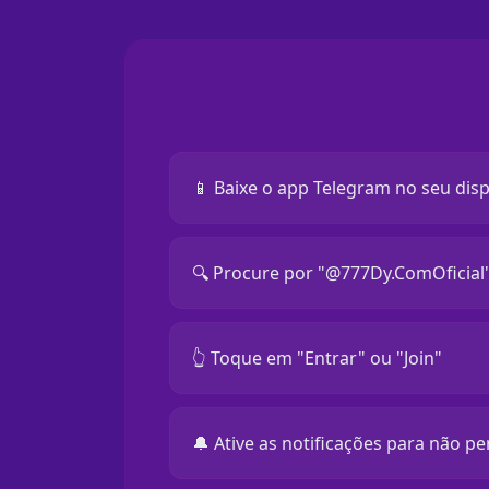
📱 Baixe o app Telegram no seu disp
🔍 Procure por "@777Dy.ComOficial
👆 Toque em "Entrar" ou "Join"
🔔 Ative as notificações para não p