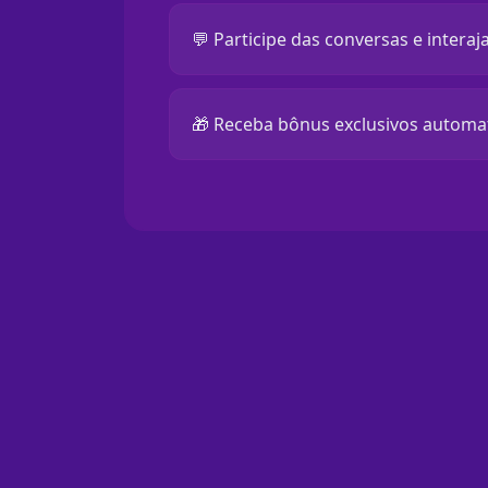
💬 Participe das conversas e interaj
🎁 Receba bônus exclusivos autom