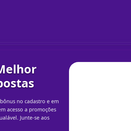
Melhor
postas
 bônus no cadastro e em
tem acesso a promoções
ualável. Junte-se aos