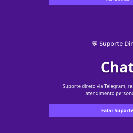
💬 Suporte Di
Cha
Suporte direto via Telegram, r
atendimento persona
Falar Suport