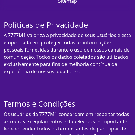
Sitemap
Políticas de Privacidade
A 7777M1 valoriza a privacidade de seus usuários e está
empenhada em proteger todas as informações
pessoais fornecidas durante o uso de nossos canais de
comunicação. Todos os dados coletados são utilizados
exclusivamente para fins de melhoria contínua da
experiência de nossos jogadores.
Termos e Condições
Os usuários da 7777M1 concordam em respeitar todas
as regras e regulamentos estabelecidos. É importante
ler e entender todos os termos antes de participar de