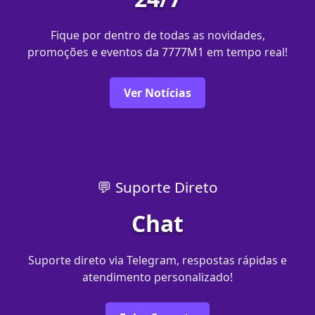
Fique por dentro de todas as novidades,
promoções e eventos da 7777M1 em tempo real!
Ver Notícias
💬 Suporte Direto
Chat
Suporte direto via Telegram, respostas rápidas e
atendimento personalizado!