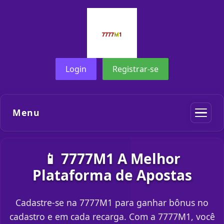
Login
Registrar-se
Menu
📱 7777M1 A Melhor
Plataforma de Apostas
Cadastre-se na 7777M1 para ganhar bônus no
cadastro e em cada recarga. Com a 7777M1, você