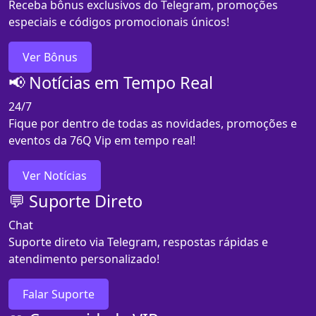
Receba bônus exclusivos do Telegram, promoções
especiais e códigos promocionais únicos!
Ver Bônus
📢 Notícias em Tempo Real
24/7
Fique por dentro de todas as novidades, promoções e
eventos da 76Q Vip em tempo real!
Ver Notícias
💬 Suporte Direto
Chat
Suporte direto via Telegram, respostas rápidas e
atendimento personalizado!
Falar Suporte