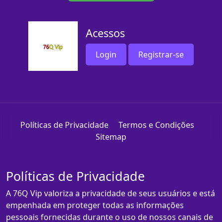
Acessos
Login
Registrar-se
Políticas de Privacidade
Termos e Condições
Sitemap
Políticas de Privacidade
A 76Q Vip valoriza a privacidade de seus usuários e está
empenhada em proteger todas as informações
pessoais fornecidas durante o uso de nossos canais de