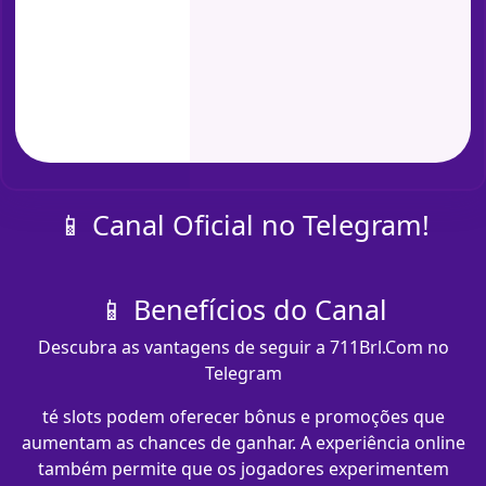
📱 Canal Oficial no Telegram!
📱 Benefícios do Canal
Descubra as vantagens de seguir a 711Brl.Com no
Telegram
té slots podem oferecer bônus e promoções que
aumentam as chances de ganhar. A experiência online
também permite que os jogadores experimentem