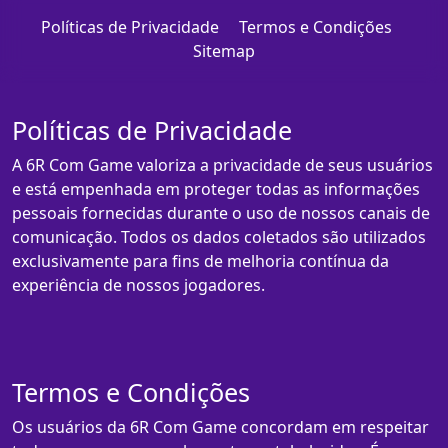
Políticas de Privacidade
Termos e Condições
Sitemap
Políticas de Privacidade
A 6R Com Game valoriza a privacidade de seus usuários
e está empenhada em proteger todas as informações
pessoais fornecidas durante o uso de nossos canais de
comunicação. Todos os dados coletados são utilizados
exclusivamente para fins de melhoria contínua da
experiência de nossos jogadores.
Termos e Condições
Os usuários da 6R Com Game concordam em respeitar