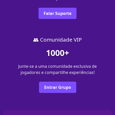
Falar Suporte
👥 Comunidade VIP
1000+
Junte-se a uma comunidade exclusiva de
jogadores e compartilhe experiências!
Entrar Grupo