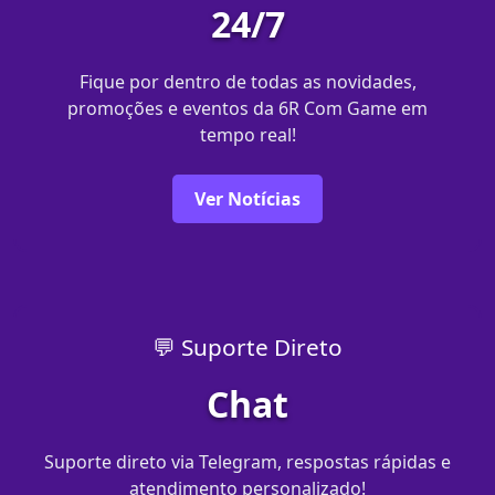
24/7
Fique por dentro de todas as novidades,
promoções e eventos da 6R Com Game em
tempo real!
Ver Notícias
💬 Suporte Direto
Chat
Suporte direto via Telegram, respostas rápidas e
atendimento personalizado!