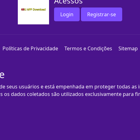
Acessos
Login
Registrar-se
Políticas de Privacidade
Termos e Condições
Sitemap
de
 de seus usuários e está empenhada em proteger todas as 
 os dados coletados são utilizados exclusivamente para fi