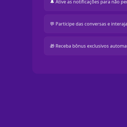
🔔 Ative as notificações para não p
💬 Participe das conversas e interaj
🎁 Receba bônus exclusivos autom