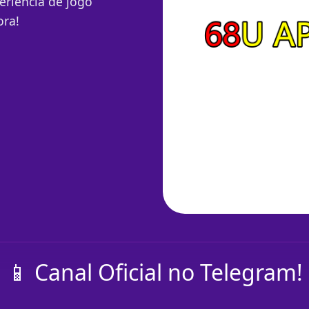
eriência de jogo
ora!
📱 Canal Oficial no Telegram!