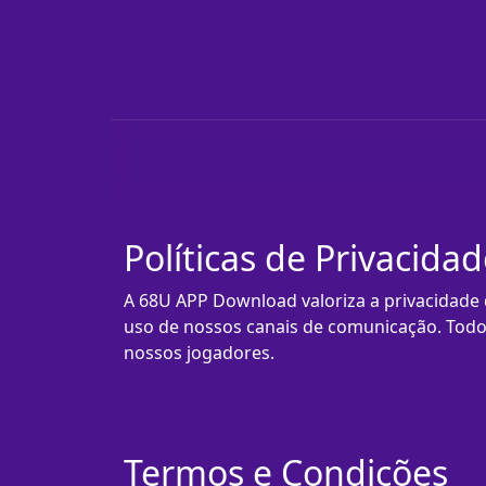
Políticas de Privacida
A 68U APP Download valoriza a privacidade
uso de nossos canais de comunicação. Todos
nossos jogadores.
Termos e Condições