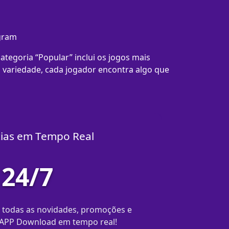
gram
egoria “Popular” inclui os jogos mais
a variedade, cada jogador encontra algo que
cias em Tempo Real
24/7
e todas as novidades, promoções e
 APP Download em tempo real!