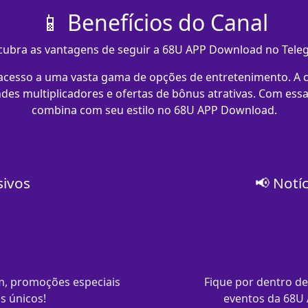
📱 Benefícios do Canal
cubra as vantagens de seguir a 68U APP Download no Tele
cesso a uma vasta gama de opções de entretenimento. A cat
es multiplicadores e ofertas de bônus atrativas. Com ess
combina com seu estilo no 68U APP Download.
sivos
📢 Notí
m, promoções especiais
Fique por dentro d
s únicos!
eventos da 68U