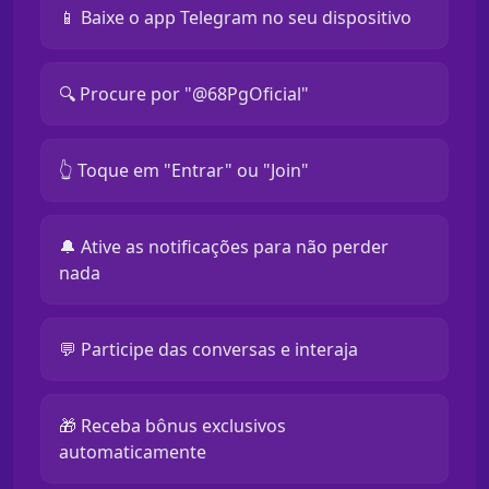
📱 Baixe o app Telegram no seu dispositivo
🔍 Procure por "@68PgOficial"
👆 Toque em "Entrar" ou "Join"
🔔 Ative as notificações para não perder
nada
💬 Participe das conversas e interaja
🎁 Receba bônus exclusivos
automaticamente