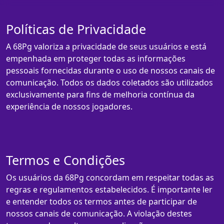
Políticas de Privacidade
A 68Pg valoriza a privacidade de seus usuários e está
empenhada em proteger todas as informações
pessoais fornecidas durante o uso de nossos canais de
comunicação. Todos os dados coletados são utilizados
exclusivamente para fins de melhoria contínua da
experiência de nossos jogadores.
Termos e Condições
Os usuários da 68Pg concordam em respeitar todas as
regras e regulamentos estabelecidos. É importante ler
e entender todos os termos antes de participar de
nossos canais de comunicação. A violação destes