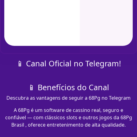
📱 Canal Oficial no Telegram!
📱 Benefícios do Canal
Descubra as vantagens de seguir a 68Pg no Telegram
A 68Pg é um software de cassino real, seguro e
confiável — com clássicos slots e outros jogos da 68Pg
Brasil , oferece entretenimento de alta qualidade.