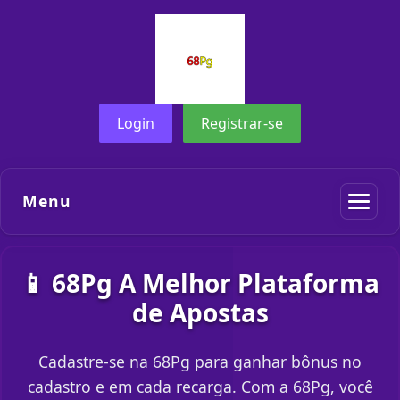
Login
Registrar-se
Menu
📱 68Pg A Melhor Plataforma
de Apostas
Cadastre-se na 68Pg para ganhar bônus no
cadastro e em cada recarga. Com a 68Pg, você