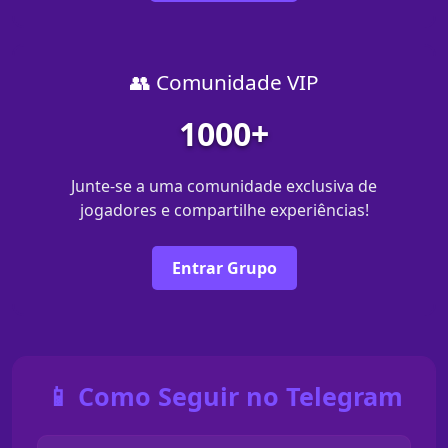
👥 Comunidade VIP
1000+
Junte-se a uma comunidade exclusiva de
jogadores e compartilhe experiências!
Entrar Grupo
📱 Como Seguir no Telegram