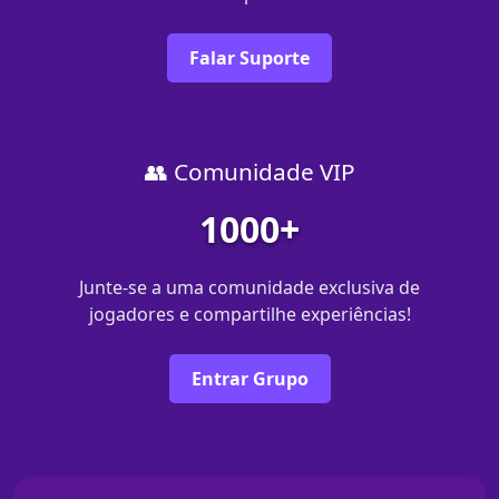
Falar Suporte
👥 Comunidade VIP
1000+
Junte-se a uma comunidade exclusiva de
jogadores e compartilhe experiências!
Entrar Grupo