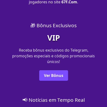
jogadores no site
67F.Com
.
🎁 Bônus Exclusivos
VIP
Receba bônus exclusivos do Telegram,
promoções especiais e códigos promocionais
únicos!
Ver Bônus
📢 Notícias em Tempo Real