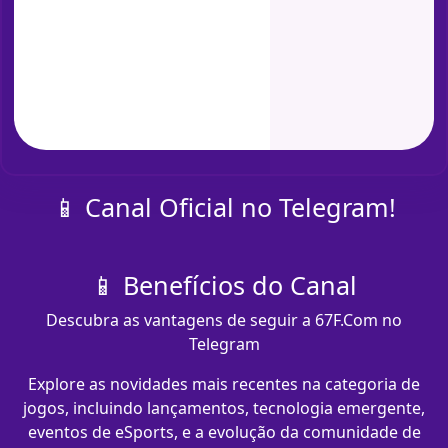
📱 Canal Oficial no Telegram!
📱 Benefícios do Canal
Descubra as vantagens de seguir a 67F.Com no
Telegram
Explore as novidades mais recentes na categoria de
jogos, incluindo lançamentos, tecnologia emergente,
eventos de eSports, e a evolução da comunidade de