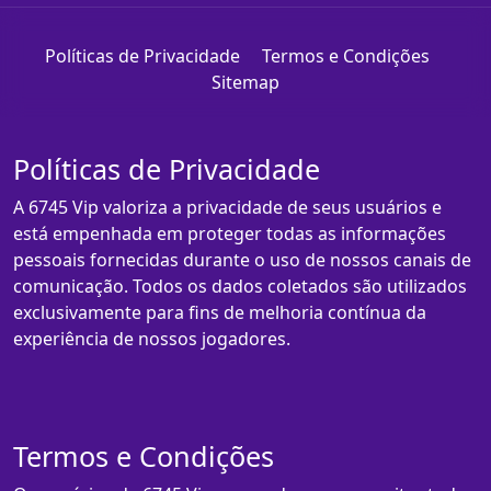
Políticas de Privacidade
Termos e Condições
Sitemap
Políticas de Privacidade
A 6745 Vip valoriza a privacidade de seus usuários e
está empenhada em proteger todas as informações
pessoais fornecidas durante o uso de nossos canais de
comunicação. Todos os dados coletados são utilizados
exclusivamente para fins de melhoria contínua da
experiência de nossos jogadores.
Termos e Condições