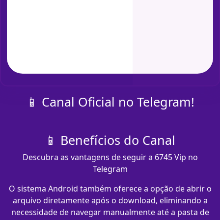
📱 Canal Oficial no Telegram!
📱 Benefícios do Canal
Descubra as vantagens de seguir a 6745 Vip no
Telegram
O sistema Android também oferece a opção de abrir o
arquivo diretamente após o download, eliminando a
necessidade de navegar manualmente até a pasta de