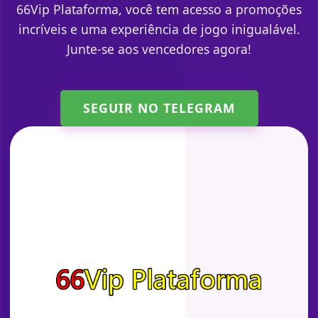
66Vip Plataforma, você tem acesso a promoções
incríveis e uma experiência de jogo inigualável.
Junte-se aos vencedores agora!
SEGUIR NO TELEGRAM