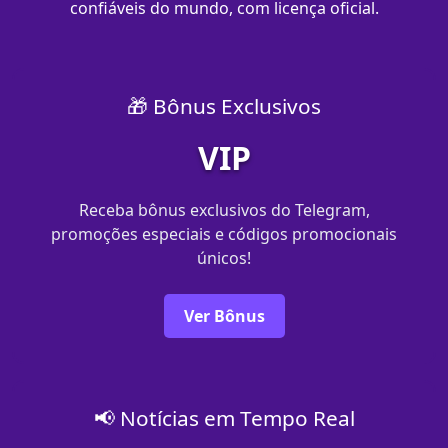
confiáveis do mundo, com licença oficial.
🎁 Bônus Exclusivos
VIP
Receba bônus exclusivos do Telegram,
promoções especiais e códigos promocionais
únicos!
Ver Bônus
📢 Notícias em Tempo Real