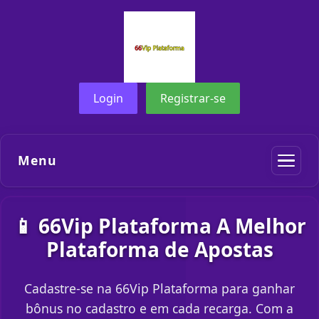
Login
Registrar-se
Menu
📱 66Vip Plataforma A Melhor
Plataforma de Apostas
Cadastre-se na 66Vip Plataforma para ganhar
bônus no cadastro e em cada recarga. Com a