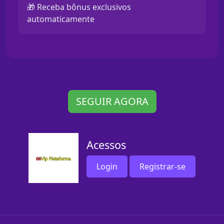
🎁 Receba bônus exclusivos
automaticamente
SEGUIR AGORA
Acessos
Login
Registrar-se