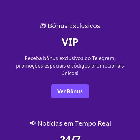
🎁 Bônus Exclusivos
VIP
Receba bônus exclusivos do Telegram,
promoções especiais e códigos promocionais
únicos!
Ver Bônus
📢 Notícias em Tempo Real
24/7