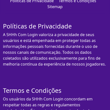
Políticas de Privacidade
Termos e Condições
Sitemap
Políticas de Privacidade
A 5HHh Com Login valoriza a privacidade de seus
usuários e está empenhada em proteger todas as
informações pessoais fornecidas durante o uso de
nossos canais de comunicação. Todos os dados
coletados são utilizados exclusivamente para fins de
melhoria contínua da experiência de nossos jogadores.
Termos e Condições
Os usuários da 5HHh Com Login concordam em
respeitar todas as regras e regulamentos