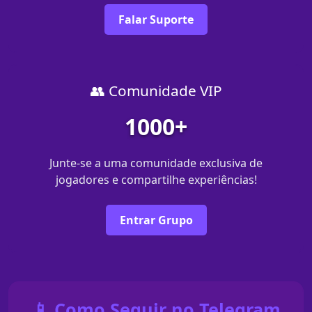
Falar Suporte
👥 Comunidade VIP
1000+
Junte-se a uma comunidade exclusiva de
jogadores e compartilhe experiências!
Entrar Grupo
📱 Como Seguir no Telegram