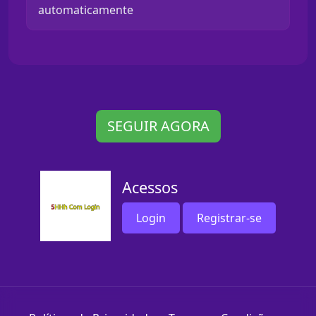
automaticamente
SEGUIR AGORA
Acessos
Login
Registrar-se