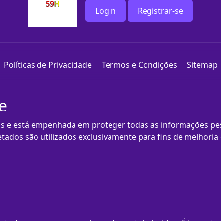
Login
Registrar-se
Políticas de Privacidade
Termos e Condições
Sitemap
de
ios e está empenhada em proteger todas as informações pe
tados são utilizados exclusivamente para fins de melhoria