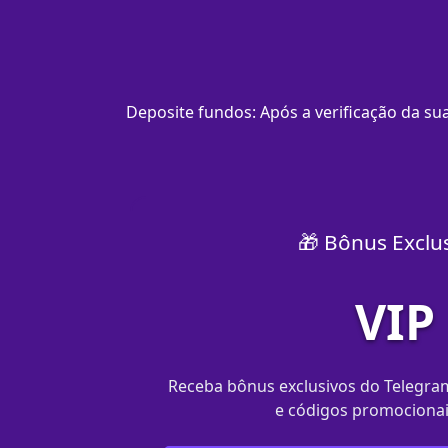
Deposite fundos: Após a verificação da s
🎁 Bônus Exclu
VIP
Receba bônus exclusivos do Telegra
e códigos promocionai