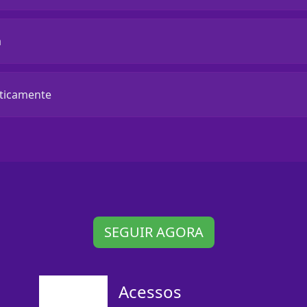
a
aticamente
SEGUIR AGORA
Acessos