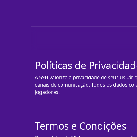
Políticas de Privacida
A 59H valoriza a privacidade de seus usuár
canais de comunicação. Todos os dados cole
jogadores.
Termos e Condições