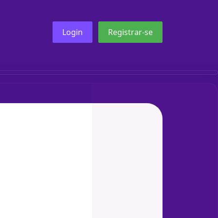
Login
Registrar-se