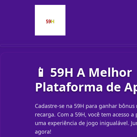
📱 59H A Melhor
Plataforma de A
Cadastre-se na 59H para ganhar bônus 
recarga. Com a 59H, você tem acesso a 
uma experiência de jogo inigualável. J
agora!