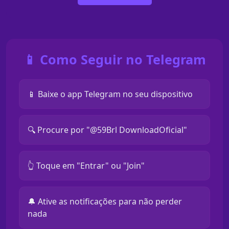
📱 Como Seguir no Telegram
📱 Baixe o app Telegram no seu dispositivo
🔍 Procure por "@59Brl DownloadOficial"
👆 Toque em "Entrar" ou "Join"
🔔 Ative as notificações para não perder
nada