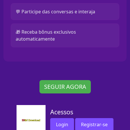
💬 Participe das conversas e interaja
🎁 Receba bônus exclusivos
automaticamente
SEGUIR AGORA
Acessos
Login
Registrar-se