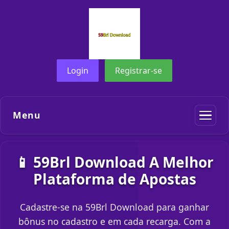
Login
Registrar-se
Menu
📱 59Brl Download A Melhor
Plataforma de Apostas
Cadastre-se na 59Brl Download para ganhar
bônus no cadastro e em cada recarga. Com a