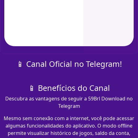
📱 Canal Oficial no Telegram!
📱 Benefícios do Canal
Descubra as vantagens de seguir a 59Brl Download no
Telegram
Mesmo sem conexão com a internet, você pode acessar
algumas funcionalidades do aplicativo. O modo offline
permite visualizar histórico de jogos, saldo da conta,