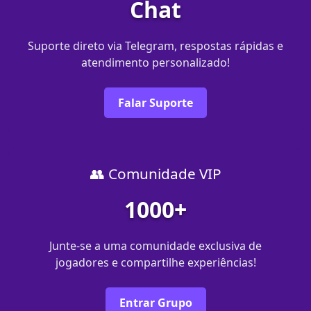
Chat
Suporte direto via Telegram, respostas rápidas e
atendimento personalizado!
Falar Suporte
👥 Comunidade VIP
1000+
Junte-se a uma comunidade exclusiva de
jogadores e compartilhe experiências!
Entrar Grupo