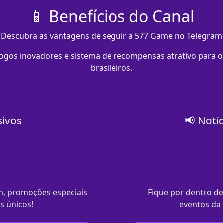
📱 Benefícios do Canal
Descubra as vantagens de seguir a 577 Game no Telegram
gos inovadores e sistema de recompensas atrativo para ofe
brasileiros.
sivos
📢 Notí
m, promoções especiais
Fique por dentro d
s únicos!
eventos da