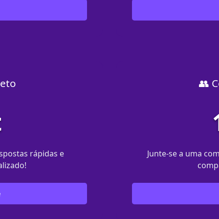
reto
👥 
t
espostas rápidas e
Junte-se a uma com
lizado!
compa
e