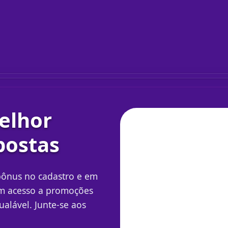
elhor
postas
bônus no cadastro e em
em acesso a promoções
ualável. Junte-se aos