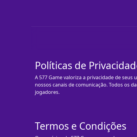
Políticas de Privacida
A 577 Game valoriza a privacidade de seus
nossos canais de comunicação. Todos os dad
jogadores.
Termos e Condições