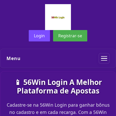
Login
Registrar-se
Menu
📱 56Win Login A Melhor
Plataforma de Apostas
Cadastre-se na 56Win Login para ganhar bônus
no cadastro e em cada recarga. Com a 56Win