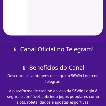
📱 Canal Oficial no Telegram!
📱 Benefícios do Canal
Descubra as vantagens de seguir a 56Win Login no
Telegram
A plataforma de cassino ao vivo da 56Win Login é
segura e confiável, cobrindo jogos populares como
slots, roleta, dados e apostas esportivas.