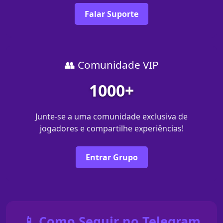
Falar Suporte
👥 Comunidade VIP
1000+
Junte-se a uma comunidade exclusiva de
jogadores e compartilhe experiências!
Entrar Grupo
📱 Como Seguir no Telegram