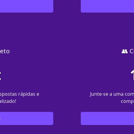
reto
👥 
t
espostas rápidas e
Junte-se a uma com
lizado!
compa
e