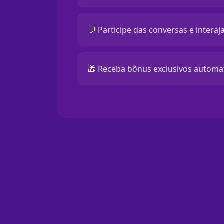
💬 Participe das conversas e interaj
🎁 Receba bônus exclusivos autom