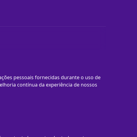
ações pessoais fornecidas durante o uso de
elhoria contínua da experiência de nossos