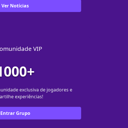
Ver Notícias
Comunidade VIP
1000+
unidade exclusiva de jogadores e
rtilhe experiências!
Entrar Grupo