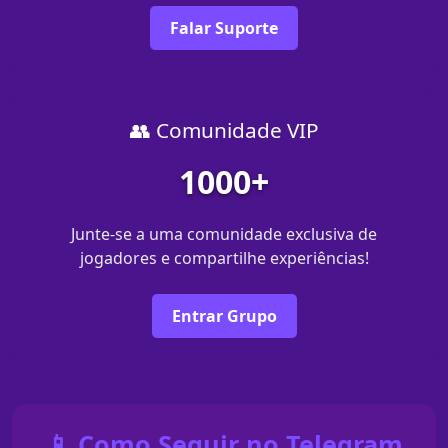
Falar Suporte
👥 Comunidade VIP
1000+
Junte-se a uma comunidade exclusiva de
jogadores e compartilhe experiências!
Entrar Grupo
📱 Como Seguir no Telegram