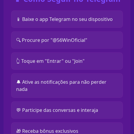
📱 Baixe o app Telegram no seu dispositivo
🔍 Procure por "@56WinOficial"
👆 Toque em "Entrar" ou "Join"
🔔 Ative as notificações para não perder
nada
💬 Participe das conversas e interaja
🎁 Receba bônus exclusivos