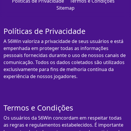
Políticas de Privacidade
Termos e Condições
Sitemap
Políticas de Privacidade
A 56Win valoriza a privacidade de seus usuários e está
empenhada em proteger todas as informações
pessoais fornecidas durante o uso de nossos canais de
comunicação. Todos os dados coletados são utilizados
exclusivamente para fins de melhoria contínua da
experiência de nossos jogadores.
Termos e Condições
Os usuários da 56Win concordam em respeitar todas
as regras e regulamentos estabelecidos. É importante