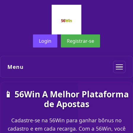
Login
Registrar-se
Menu
📱 56Win A Melhor Plataforma
de Apostas
Cadastre-se na 56Win para ganhar bônus no
cadastro e em cada recarga. Com a 56Win, você