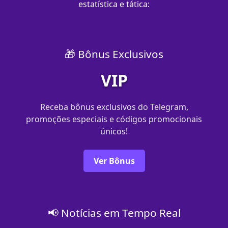
estatística e tática:
🎁 Bônus Exclusivos
VIP
Receba bônus exclusivos do Telegram,
promoções especiais e códigos promocionais
únicos!
Ver Bônus
📢 Notícias em Tempo Real