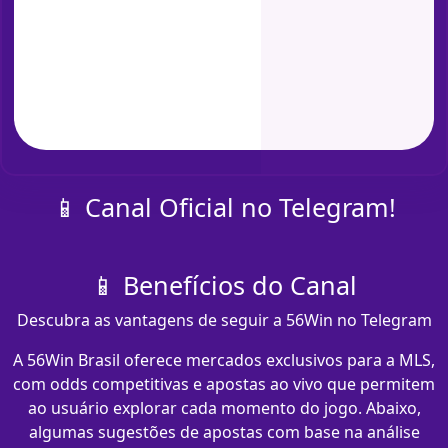
📱 Canal Oficial no Telegram!
📱 Benefícios do Canal
Descubra as vantagens de seguir a 56Win no Telegram
A 56Win Brasil oferece mercados exclusivos para a MLS,
com odds competitivas e apostas ao vivo que permitem
ao usuário explorar cada momento do jogo. Abaixo,
algumas sugestões de apostas com base na análise