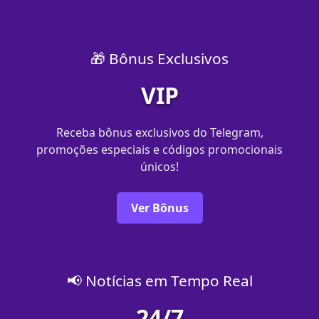
🎁 Bônus Exclusivos
VIP
Receba bônus exclusivos do Telegram,
promoções especiais e códigos promocionais
únicos!
Ver Bônus
📢 Notícias em Tempo Real
24/7