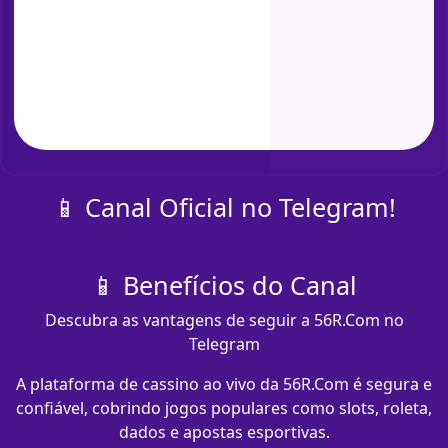
📱 Canal Oficial no Telegram!
📱 Benefícios do Canal
Descubra as vantagens de seguir a 56R.Com no
Telegram
A plataforma de cassino ao vivo da 56R.Com é segura e
confiável, cobrindo jogos populares como slots, roleta,
dados e apostas esportivas.