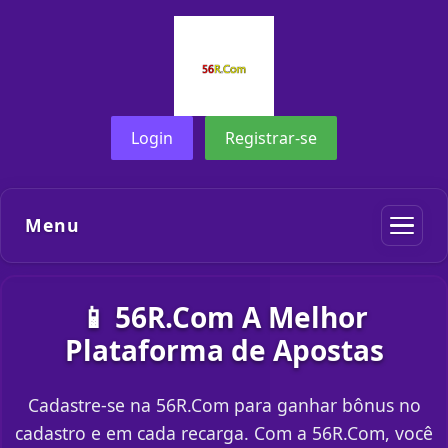
Login
Registrar-se
Menu
📱 56R.Com A Melhor
Plataforma de Apostas
Cadastre-se na 56R.Com para ganhar bônus no
cadastro e em cada recarga. Com a 56R.Com, você