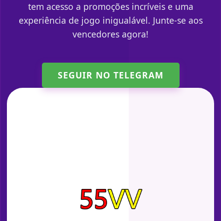
tem acesso a promoções incríveis e uma
experiência de jogo inigualável. Junte-se aos
vencedores agora!
SEGUIR NO TELEGRAM