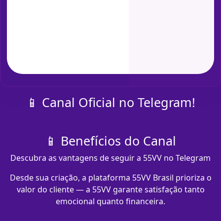
📱 Canal Oficial no Telegram!
📱 Benefícios do Canal
Descubra as vantagens de seguir a 55VV no Telegram
Desde sua criação, a plataforma 55VV Brasil prioriza o
valor do cliente — a 55VV garante satisfação tanto
emocional quanto financeira.