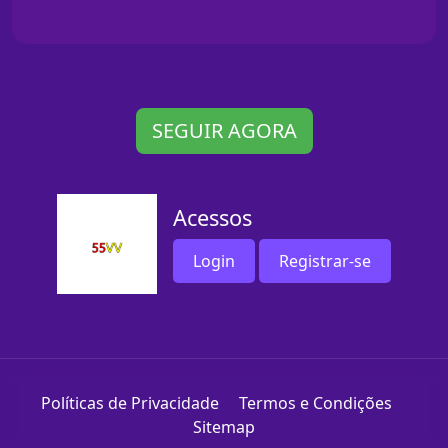
SEGUIR AGORA
Acessos
Login
Registrar-se
Políticas de Privacidade
Termos e Condições
Sitemap