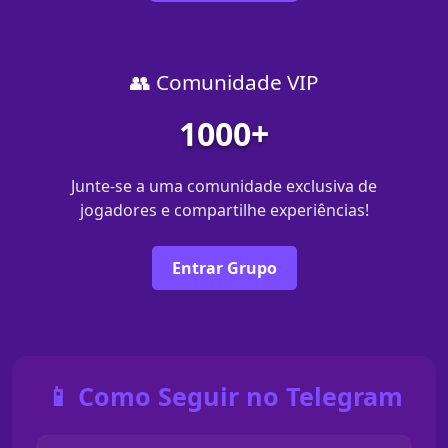
👥 Comunidade VIP
1000+
Junte-se a uma comunidade exclusiva de
jogadores e compartilhe experiências!
Entrar Grupo
📱 Como Seguir no Telegram