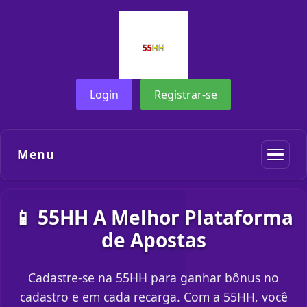
Login
Registrar-se
Menu
📱 55HH A Melhor Plataforma
de Apostas
Cadastre-se na 55HH para ganhar bônus no
cadastro e em cada recarga. Com a 55HH, você