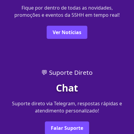
Fique por dentro de todas as novidades,
promoções e eventos da 55HH em tempo real!
Ver Notícias
💬 Suporte Direto
Chat
Suporte direto via Telegram, respostas rápidas e
atendimento personalizado!
Falar Suporte