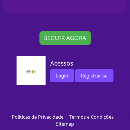
SEGUIR AGORA
Acessos
Login
Registrar-se
Políticas de Privacidade
Termos e Condições
Sitemap