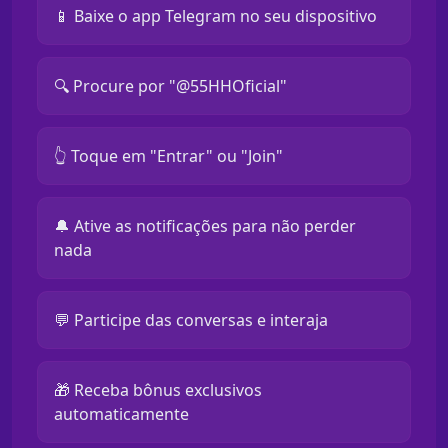
📱 Baixe o app Telegram no seu dispositivo
🔍 Procure por "@55HHOficial"
👆 Toque em "Entrar" ou "Join"
🔔 Ative as notificações para não perder
nada
💬 Participe das conversas e interaja
🎁 Receba bônus exclusivos
automaticamente