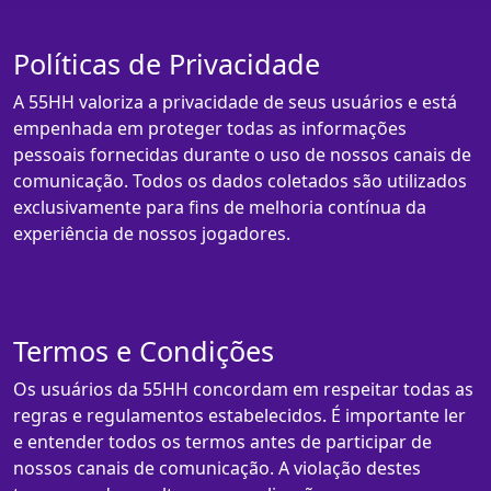
Políticas de Privacidade
A 55HH valoriza a privacidade de seus usuários e está
empenhada em proteger todas as informações
pessoais fornecidas durante o uso de nossos canais de
comunicação. Todos os dados coletados são utilizados
exclusivamente para fins de melhoria contínua da
experiência de nossos jogadores.
Termos e Condições
Os usuários da 55HH concordam em respeitar todas as
regras e regulamentos estabelecidos. É importante ler
e entender todos os termos antes de participar de
nossos canais de comunicação. A violação destes