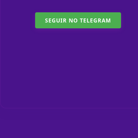
SEGUIR NO TELEGRAM