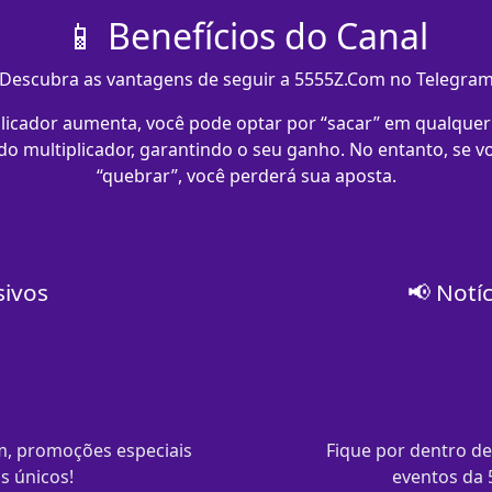
📱 Benefícios do Canal
Descubra as vantagens de seguir a 5555Z.Com no Telegra
plicador aumenta, você pode optar por “sacar” em qualque
 do multiplicador, garantindo o seu ganho. No entanto, se 
“quebrar”, você perderá sua aposta.
sivos
📢 Notí
m, promoções especiais
Fique por dentro d
s únicos!
eventos da 