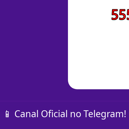
📱 Canal Oficial no Telegram!