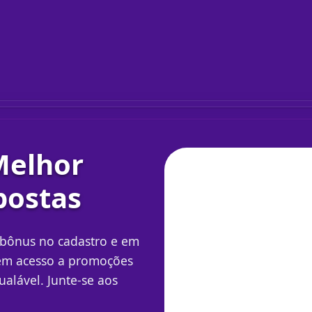
Melhor
postas
 bônus no cadastro e em
tem acesso a promoções
ualável. Junte-se aos