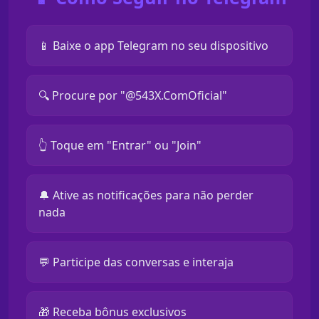
📱 Baixe o app Telegram no seu dispositivo
🔍 Procure por "@543X.ComOficial"
👆 Toque em "Entrar" ou "Join"
🔔 Ative as notificações para não perder
nada
💬 Participe das conversas e interaja
🎁 Receba bônus exclusivos