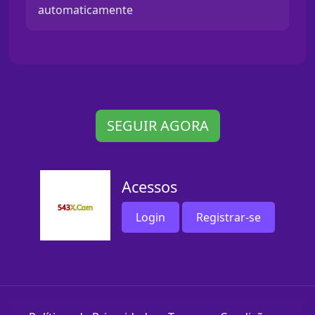
automaticamente
SEGUIR AGORA
Acessos
Login
Registrar-se