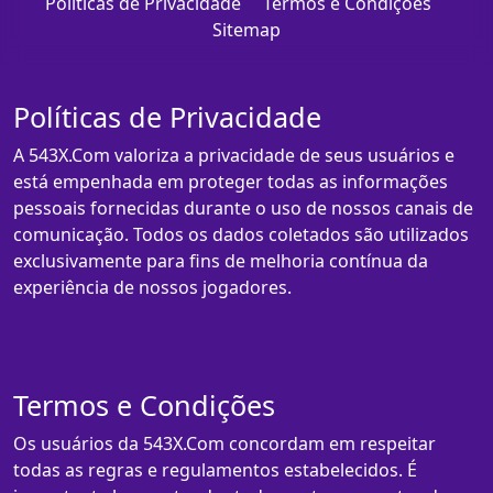
Políticas de Privacidade
Termos e Condições
Sitemap
Políticas de Privacidade
A 543X.Com valoriza a privacidade de seus usuários e
está empenhada em proteger todas as informações
pessoais fornecidas durante o uso de nossos canais de
comunicação. Todos os dados coletados são utilizados
exclusivamente para fins de melhoria contínua da
experiência de nossos jogadores.
Termos e Condições
Os usuários da 543X.Com concordam em respeitar
todas as regras e regulamentos estabelecidos. É