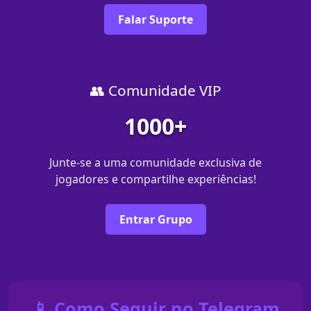
Falar Suporte
👥 Comunidade VIP
1000+
Junte-se a uma comunidade exclusiva de
jogadores e compartilhe experiências!
Entrar Grupo
📱 Como Seguir no Telegram