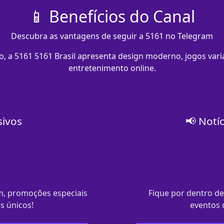
📱 Benefícios do Canal
Descubra as vantagens de seguir a 5161 no Telegram
 a 5161 5161 Brasil apresenta design moderno, jogos varia
entretenimento online.
sivos
📢 Notí
m, promoções especiais
Fique por dentro d
s únicos!
eventos 