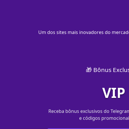
Um dos sites mais inovadores do mercado,
🎁 Bônus Exclu
VIP
Receba bônus exclusivos do Telegra
e códigos promocionai