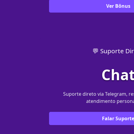
Ver Bônus
💬 Suporte Di
Cha
Suporte direto via Telegram, r
atendimento persona
Falar Suport