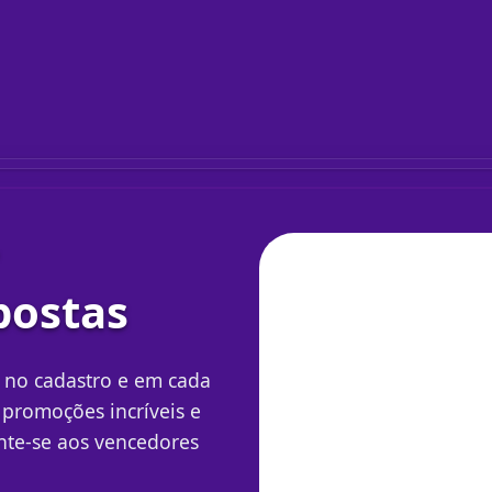
postas
 no cadastro e em cada
 promoções incríveis e
unte-se aos vencedores