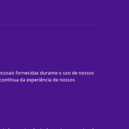
essoais fornecidas durante o uso de nossos
 contínua da experiência de nossos