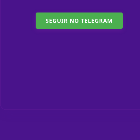
SEGUIR NO TELEGRAM