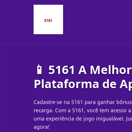
📱 5161 A Melhor
Plataforma de A
Cadastre-se na 5161 para ganhar bônus
recarga. Com a 5161, você tem acesso a
uma experiência de jogo inigualável. J
agora!