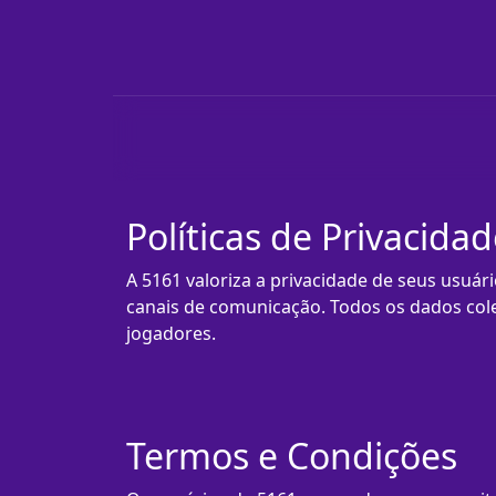
Políticas de Privacida
A 5161 valoriza a privacidade de seus usuá
canais de comunicação. Todos os dados cole
jogadores.
Termos e Condições