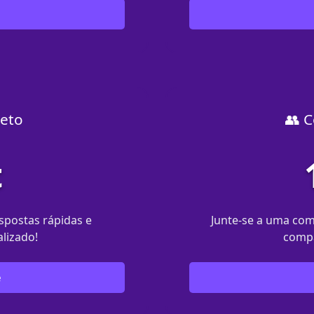
reto
👥 
t
espostas rápidas e
Junte-se a uma com
lizado!
compa
e