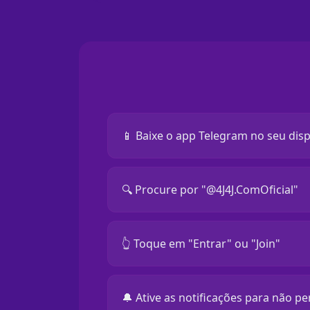
📱 Baixe o app Telegram no seu disp
🔍 Procure por "@4J4J.ComOficial"
👆 Toque em "Entrar" ou "Join"
🔔 Ative as notificações para não p