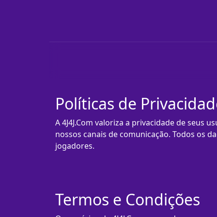
Políticas de Privacida
A 4J4J.Com valoriza a privacidade de seus 
nossos canais de comunicação. Todos os dad
jogadores.
Termos e Condições