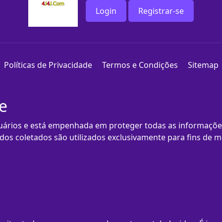
Login
Registrar-se
Políticas de Privacidade
Termos e Condições
Sitemap
de
usuários e está empenhada em proteger todas as informaçõe
os coletados são utilizados exclusivamente para fins de m