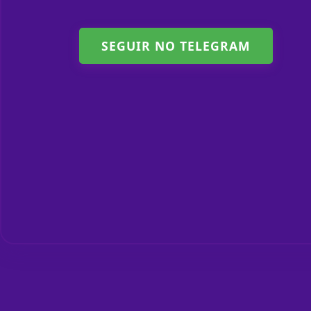
SEGUIR NO TELEGRAM