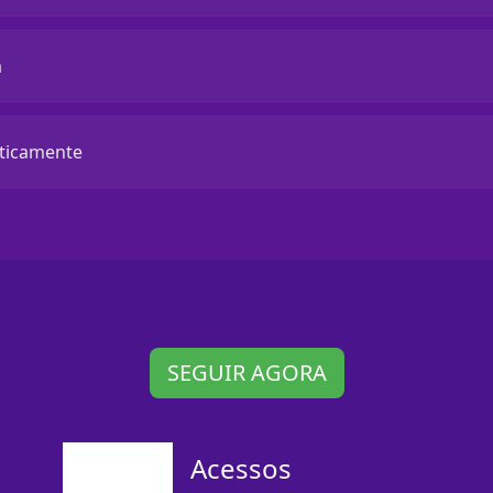
a
aticamente
SEGUIR AGORA
Acessos