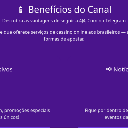
📱 Benefícios do Canal
Descubra as vantagens de seguir a 4J4J.Com no Telegram
e que oferece serviços de cassino online aos brasileiros 
formas de apostar.
sivos
📢 Notí
m, promoções especiais
Fique por dentro d
s únicos!
eventos da