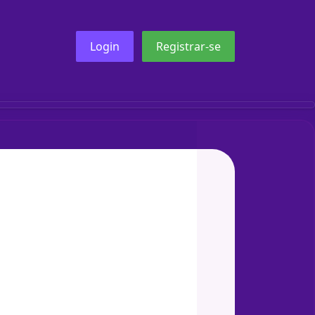
Login
Registrar-se