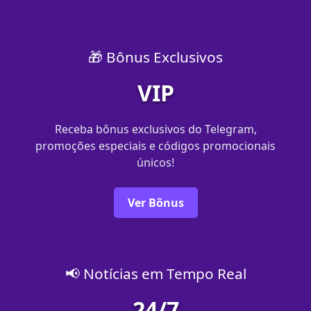
🎁 Bônus Exclusivos
VIP
Receba bônus exclusivos do Telegram,
promoções especiais e códigos promocionais
únicos!
Ver Bônus
📢 Notícias em Tempo Real
24/7