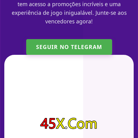
tem acesso a promoções incríveis e uma
experiência de jogo inigualável. Junte-se aos
vencedores agora!
SEGUIR NO TELEGRAM