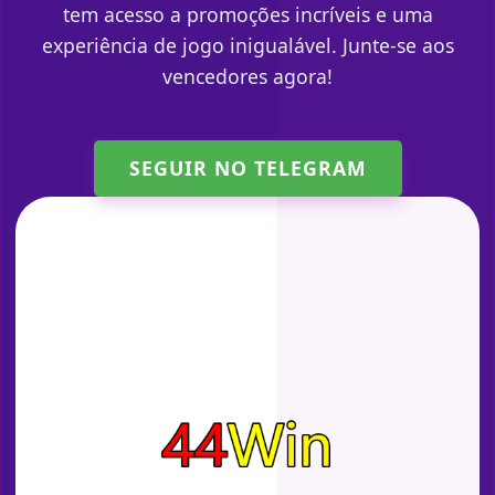
tem acesso a promoções incríveis e uma
experiência de jogo inigualável. Junte-se aos
vencedores agora!
SEGUIR NO TELEGRAM