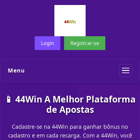
Login
Registrar-se
Menu
📱 44Win A Melhor Plataforma
de Apostas
Cadastre-se na 44Win para ganhar bônus no
cadastro e em cada recarga. Com a 44Win, você