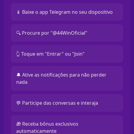
📱 Baixe o app Telegram no seu dispositivo
🔍 Procure por "@44WinOficial"
👆 Toque em "Entrar" ou "Join"
🔔 Ative as notificações para não perder
nada
💬 Participe das conversas e interaja
🎁 Receba bônus exclusivos
automaticamente