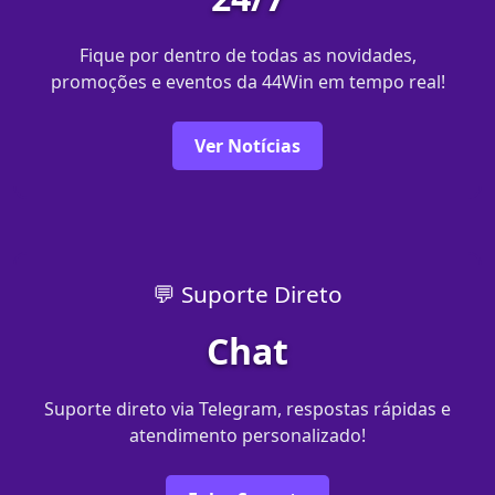
Fique por dentro de todas as novidades,
promoções e eventos da 44Win em tempo real!
Ver Notícias
💬 Suporte Direto
Chat
Suporte direto via Telegram, respostas rápidas e
atendimento personalizado!