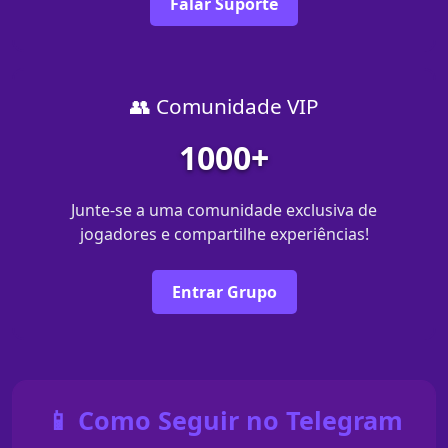
Falar Suporte
👥 Comunidade VIP
1000+
Junte-se a uma comunidade exclusiva de
jogadores e compartilhe experiências!
Entrar Grupo
📱 Como Seguir no Telegram