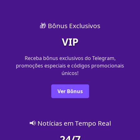
🎁 Bônus Exclusivos
VIP
Receba bônus exclusivos do Telegram,
promoções especiais e códigos promocionais
únicos!
Ver Bônus
📢 Notícias em Tempo Real
24/7