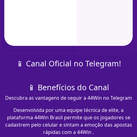
📱 Canal Oficial no Telegram!
📱 Benefícios do Canal
Descubra as vantagens de seguir a 44Win no Telegram
Desenvolvida por uma equipe técnica de elite, a
plataforma 44Win Brasil permite que os jogadores se
cadastrem pelo celular e sintam a emoção das apostas
rápidas com a 44Win .