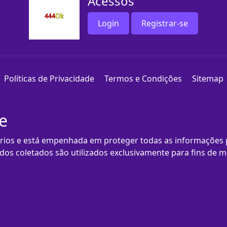
Acessos
Login
Registrar-se
Políticas de Privacidade
Termos e Condições
Sitemap
de
ários e está empenhada em proteger todas as informações 
os coletados são utilizados exclusivamente para fins de m