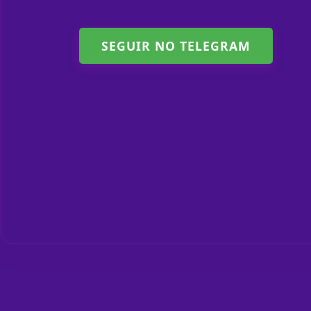
SEGUIR NO TELEGRAM