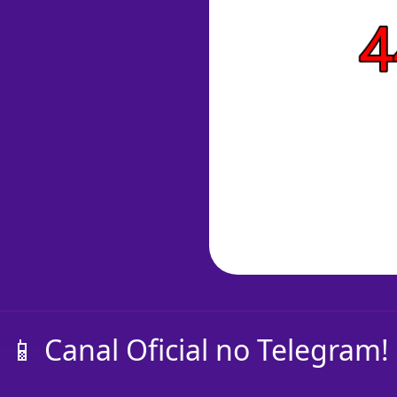
📱 Canal Oficial no Telegram!