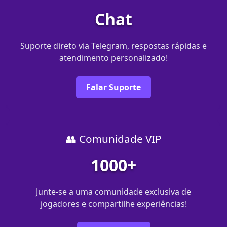
Chat
Suporte direto via Telegram, respostas rápidas e
atendimento personalizado!
Falar Suporte
👥 Comunidade VIP
1000+
Junte-se a uma comunidade exclusiva de
jogadores e compartilhe experiências!