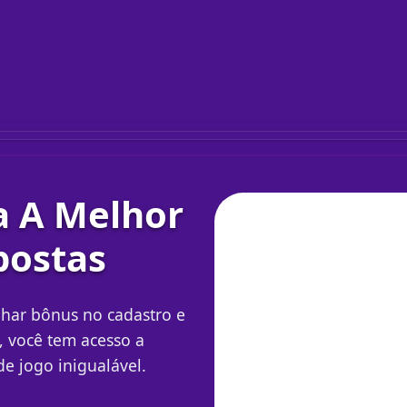
a A Melhor
postas
nhar bônus no cadastro e
, você tem acesso a
e jogo inigualável.