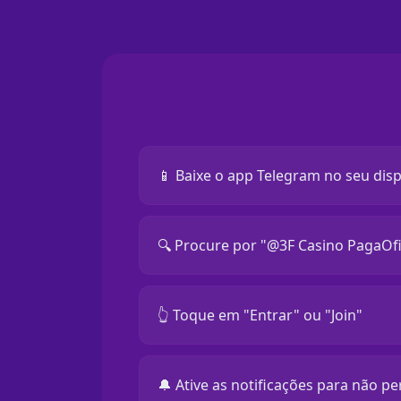
📱 Baixe o app Telegram no seu disp
🔍 Procure por "@3F Casino PagaOfi
👆 Toque em "Entrar" ou "Join"
🔔 Ative as notificações para não p