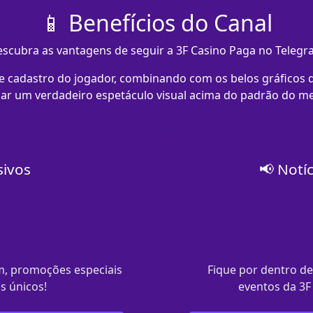
📱 Benefícios do Canal
scubra as vantagens de seguir a 3F Casino Paga no Teleg
de cadastro do jogador, combinando com os belos gráficos d
ar um verdadeiro espetáculo visual acima do padrão do m
sivos
📢 Notí
m, promoções especiais
Fique por dentro d
s únicos!
eventos da 3F