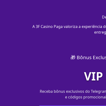
De
A 3F Casino Paga valoriza a experiência 
entreg
🎁 Bônus Exclu
VIP
Receba bônus exclusivos do Telegra
e códigos promocionai