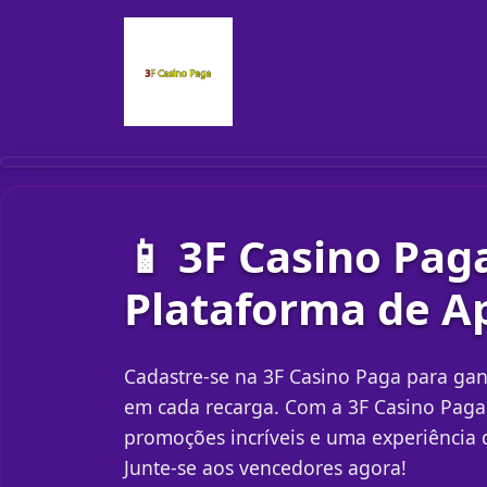
📱 3F Casino Pag
Plataforma de A
Cadastre-se na 3F Casino Paga para ga
em cada recarga. Com a 3F Casino Paga
promoções incríveis e uma experiência d
Junte-se aos vencedores agora!