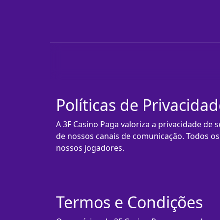
Políticas de Privacida
A 3F Casino Paga valoriza a privacidade de
de nossos canais de comunicação. Todos os 
nossos jogadores.
Termos e Condições