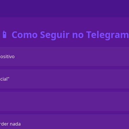
📱 Como Seguir no Telegram
ositivo
cial"
erder nada