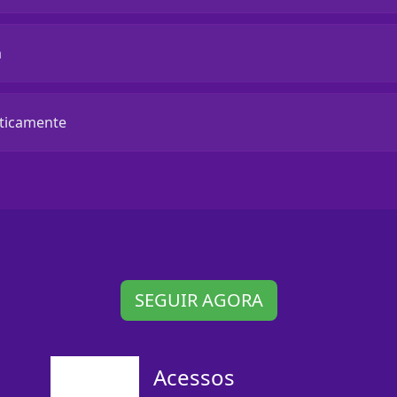
a
aticamente
SEGUIR AGORA
Acessos