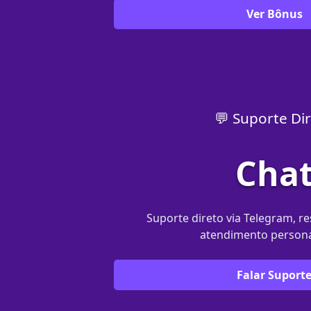
Ver Bônus
💬 Suporte Di
Cha
Suporte direto via Telegram, r
atendimento persona
Falar Suport