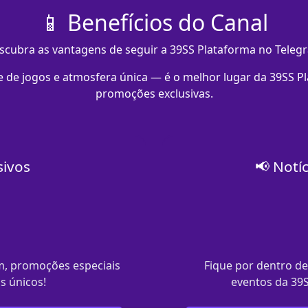
📱 Benefícios do Canal
scubra as vantagens de seguir a 39SS Plataforma no Teleg
de jogos e atmosfera única — é o melhor lugar da 39SS Pla
promoções exclusivas.
sivos
📢 Notí
m, promoções especiais
Fique por dentro d
s únicos!
eventos da 39