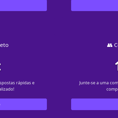
reto
👥 
t
espostas rápidas e
Junte-se a uma com
lizado!
compa
e