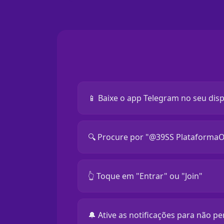
📱 Baixe o app Telegram no seu disp
🔍 Procure por "@39SS PlataformaOf
👆 Toque em "Entrar" ou "Join"
🔔 Ative as notificações para não p