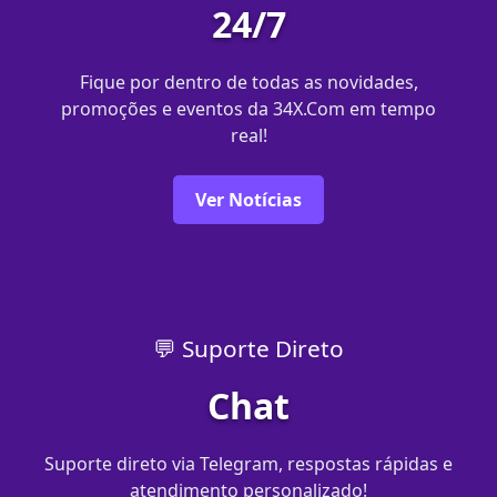
24/7
Fique por dentro de todas as novidades,
promoções e eventos da 34X.Com em tempo
real!
Ver Notícias
💬 Suporte Direto
Chat
Suporte direto via Telegram, respostas rápidas e
atendimento personalizado!