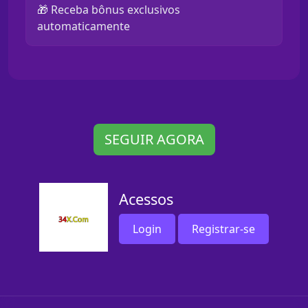
🎁 Receba bônus exclusivos
automaticamente
SEGUIR AGORA
Acessos
Login
Registrar-se