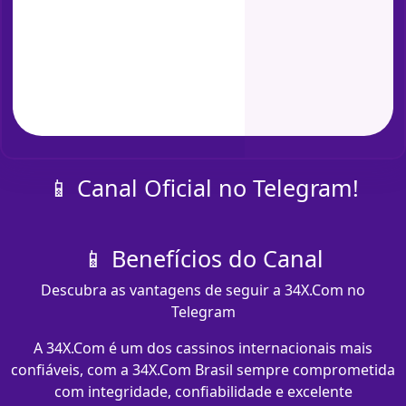
📱 Canal Oficial no Telegram!
📱 Benefícios do Canal
Descubra as vantagens de seguir a 34X.Com no
Telegram
A 34X.Com é um dos cassinos internacionais mais
confiáveis, com a 34X.Com Brasil sempre comprometida
com integridade, confiabilidade e excelente