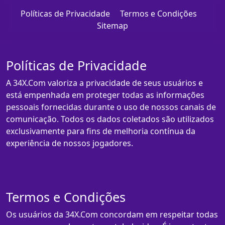
Políticas de Privacidade
Termos e Condições
Sitemap
Políticas de Privacidade
A 34X.Com valoriza a privacidade de seus usuários e
está empenhada em proteger todas as informações
pessoais fornecidas durante o uso de nossos canais de
comunicação. Todos os dados coletados são utilizados
exclusivamente para fins de melhoria contínua da
experiência de nossos jogadores.
Termos e Condições
Os usuários da 34X.Com concordam em respeitar todas