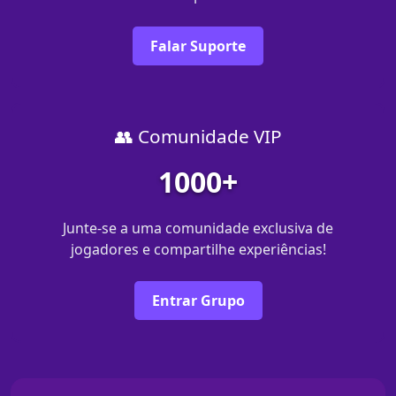
Falar Suporte
👥 Comunidade VIP
1000+
Junte-se a uma comunidade exclusiva de
jogadores e compartilhe experiências!
Entrar Grupo