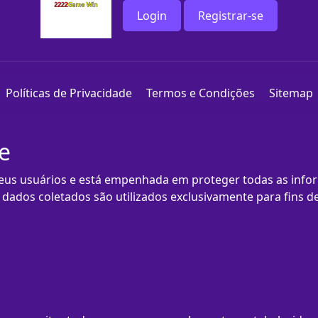
Login
Registrar-se
Políticas de Privacidade
Termos e Condições
Sitemap
de
seus usuários e está empenhada em proteger todas as info
dados coletados são utilizados exclusivamente para fins d