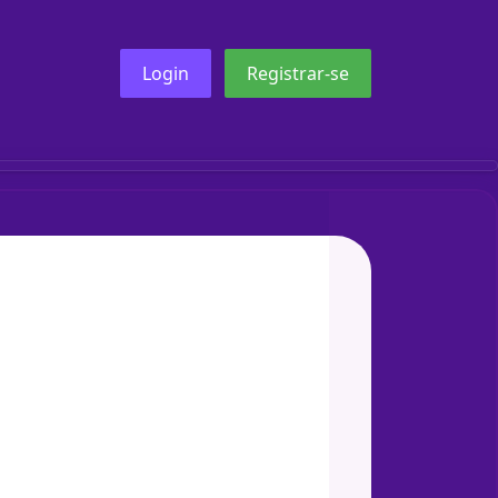
Login
Registrar-se