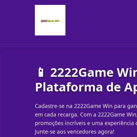
📱 2222Game Wi
Plataforma de A
Cadastre-se na 2222Game Win para gan
em cada recarga. Com a 2222Game Win,
promoções incríveis e uma experiência d
Junte-se aos vencedores agora!