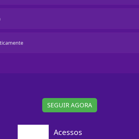
a
aticamente
SEGUIR AGORA
Acessos