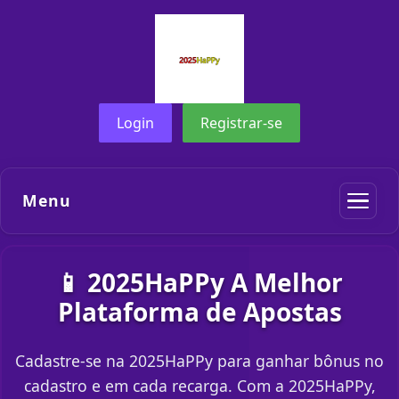
Login
Registrar-se
Menu
📱 2025HaPPy A Melhor
Plataforma de Apostas
Cadastre-se na 2025HaPPy para ganhar bônus no
cadastro e em cada recarga. Com a 2025HaPPy,