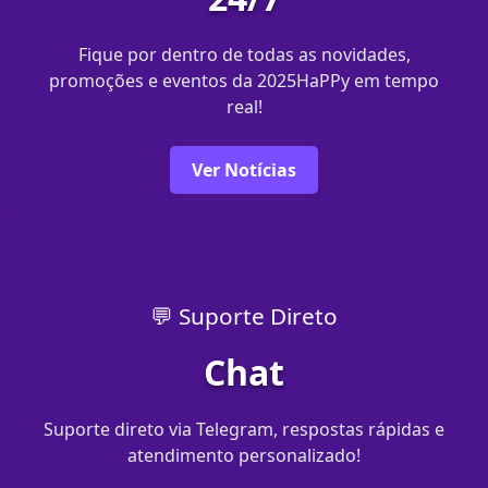
Fique por dentro de todas as novidades,
promoções e eventos da 2025HaPPy em tempo
real!
Ver Notícias
💬 Suporte Direto
Chat
Suporte direto via Telegram, respostas rápidas e
atendimento personalizado!