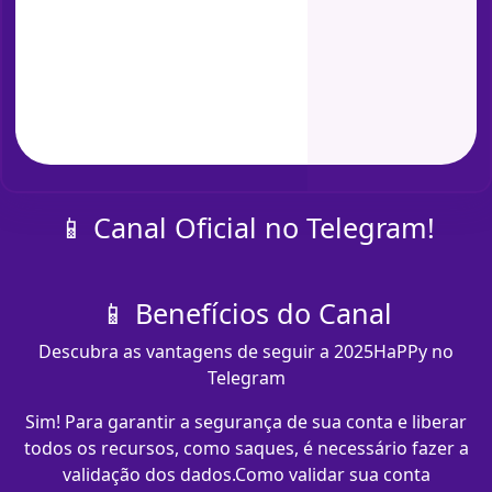
📱 Canal Oficial no Telegram!
📱 Benefícios do Canal
Descubra as vantagens de seguir a 2025HaPPy no
Telegram
Sim! Para garantir a segurança de sua conta e liberar
todos os recursos, como saques, é necessário fazer a
validação dos dados.Como validar sua conta