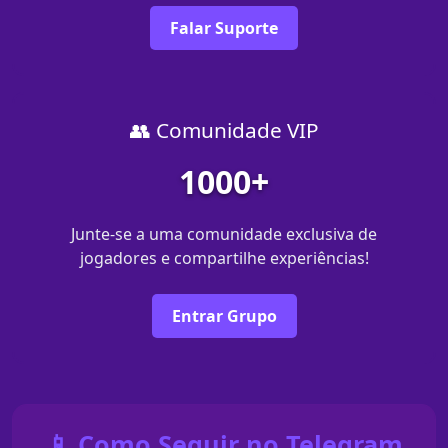
Falar Suporte
👥 Comunidade VIP
1000+
Junte-se a uma comunidade exclusiva de
jogadores e compartilhe experiências!
Entrar Grupo
📱 Como Seguir no Telegram