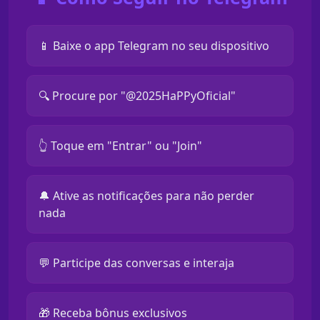
📱 Baixe o app Telegram no seu dispositivo
🔍 Procure por "@2025HaPPyOficial"
👆 Toque em "Entrar" ou "Join"
🔔 Ative as notificações para não perder
nada
💬 Participe das conversas e interaja
🎁 Receba bônus exclusivos