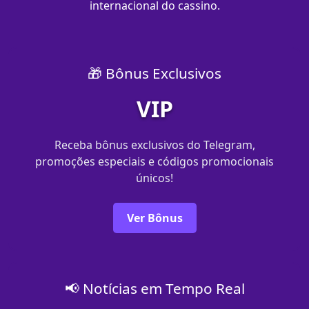
internacional do cassino.
🎁 Bônus Exclusivos
VIP
Receba bônus exclusivos do Telegram,
promoções especiais e códigos promocionais
únicos!
Ver Bônus
📢 Notícias em Tempo Real