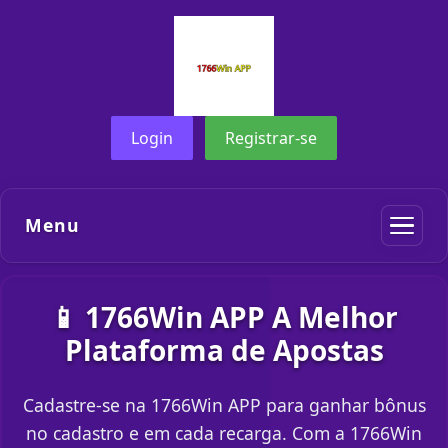
Login
Registrar-se
Menu
📱 1766Win APP A Melhor
Plataforma de Apostas
Cadastre-se na 1766Win APP para ganhar bônus
no cadastro e em cada recarga. Com a 1766Win