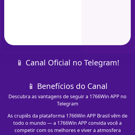
📱 Canal Oficial no Telegram!
📱 Benefícios do Canal
Descubra as vantagens de seguir a 1766Win APP no
Telegram
As crupiês da plataforma 1766Win APP Brasil vêm de
todo o mundo — a 1766Win APP convida você a
competir com os melhores e viver a atmosfera