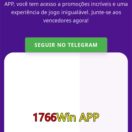
APP, você tem acesso a promoções incríveis e uma
experiência de jogo inigualável. Junte-se aos
vencedores agora!
SEGUIR NO TELEGRAM